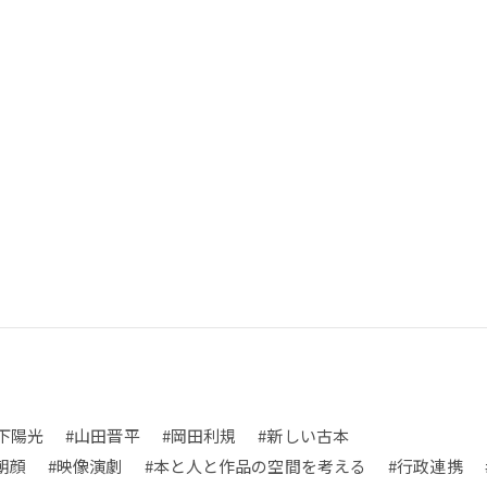
下陽光
#山田晋平
#岡田利規
#新しい古本
朝顔
#映像演劇
#本と人と作品の空間を考える
#行政連携