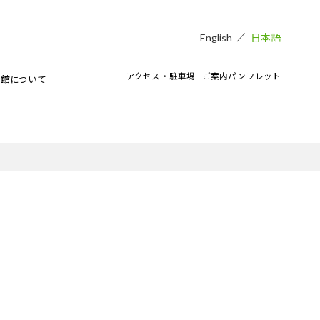
日本語
English
アクセス・駐車場
ご案内パンフレット
術館について
貸し会場
アートラボマーケットのイベント
CAMKEES（美術館ボランティア）
IPMについて
ご寄付のお願い
CAMKブログ