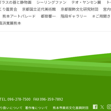
ガラスの器と静物画
シーリングファン
テオ・ヤンセン展
ト
くり鑑賞会
京都国立近代美術館
京都服飾文化研究財団
宮内
熊本アートパレード
都築響一
階段ギャラリー
＃ご用聞き
高浜寛展熊本
TEL. 096-278-7500
FAX 096-359-7892
り扱いについて
著作権について
熊本市美術文化振興財団