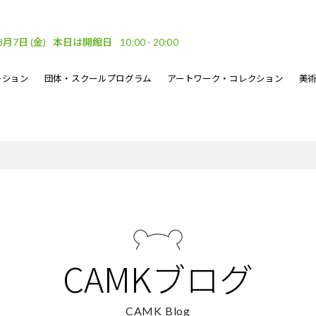
8月7日
(金)
本日は開館日
10:00 - 20:00
ーション
団体・スクールプログラム
アートワーク・コレクション
美
車場
ベント
ーケット
DF
フロアガイド
文化的処方のイベント
地域連携
坂口恭平パステル画
刊行物
・ウェーブ
その他のイベント
熊本市美術文化振興財団
CAMKブログ
CAMK Blog