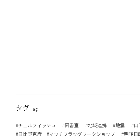
タグ
Tag
#チェルフィッチュ
#図書室
#地域連携
#地震
#山
#日比野克彦 #マッチフラッグワークショップ
#明後日