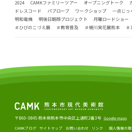
2024
CAMKファミリーツアー
オープニングトーク
ドレスコード
パブローブ
ワークショップ
一点じっ
明和電機
明後日朝顔プロジェクト
月曜ロードショー
＃ひびのこづえ展
＃教育普及
＃蜷川実花展熊本
＃
〒860-0845
熊本県熊本市中央区上通町2番3号
Google maps
CAMKブログ
サイトマップ
お問い合わせ
リンク
個人情報の取