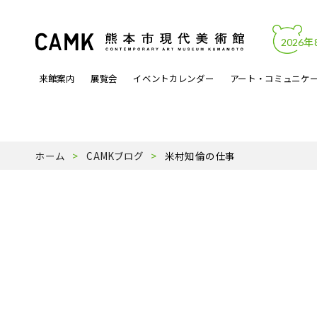
2026年
来館案内
展覧会
イベントカレンダー
アート・コミュニケ
開館時間・料金
カレンダーからイベントを見る
文化的処方
アートワーク
熊本市現代美術館について
アクセス・駐
展覧会関連イ
アートラボマ
収蔵作品
パンフレットP
ホーム
CAMKブログ
米村知倫の仕事
よくある質問
月曜ロードショー
アーティスト登録事業
天才の誕生
受賞歴
ミュージック
スタッフ紹介