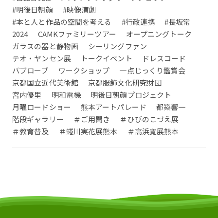
#明後日朝顔
#映像演劇
#本と人と作品の空間を考える
#行政連携
#長坂常
2024
CAMKファミリーツアー
オープニングトーク
ガラスの器と静物画
シーリングファン
テオ・ヤンセン展
トークイベント
ドレスコード
パブローブ
ワークショップ
一点じっくり鑑賞会
京都国立近代美術館
京都服飾文化研究財団
宮内優里
明和電機
明後日朝顔プロジェクト
月曜ロードショー
熊本アートパレード
都築響一
階段ギャラリー
＃ご用聞き
＃ひびのこづえ展
＃教育普及
＃蜷川実花展熊本
＃高浜寛展熊本