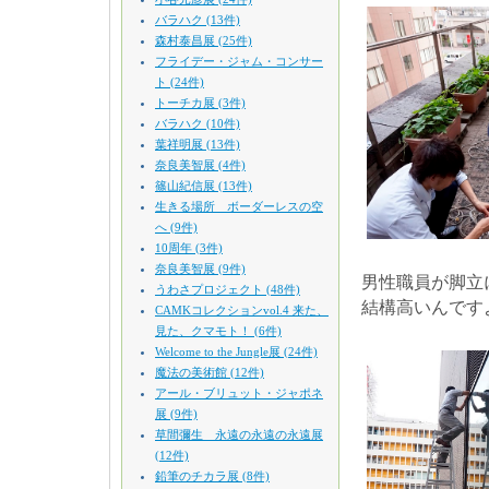
バラハク (13件)
森村泰昌展 (25件)
フライデー・ジャム・コンサー
ト (24件)
トーチカ展 (3件)
バラハク (10件)
葉祥明展 (13件)
奈良美智展 (4件)
篠山紀信展 (13件)
生きる場所 ボーダーレスの空
へ (9件)
10周年 (3件)
奈良美智展 (9件)
男性職員が脚立
うわさプロジェクト (48件)
結構高いんです
CAMKコレクションvol.4 来た、
見た、クマモト！ (6件)
Welcome to the Jungle展 (24件)
魔法の美術館 (12件)
アール・ブリュット・ジャポネ
展 (9件)
草間彌生 永遠の永遠の永遠展
(12件)
鉛筆のチカラ展 (8件)