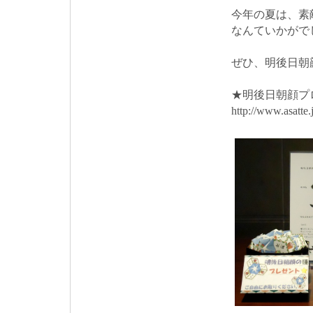
今年の夏は、素
なんていかがで
ぜひ、明後日朝
★明後日朝顔プ
http://www.asatte.