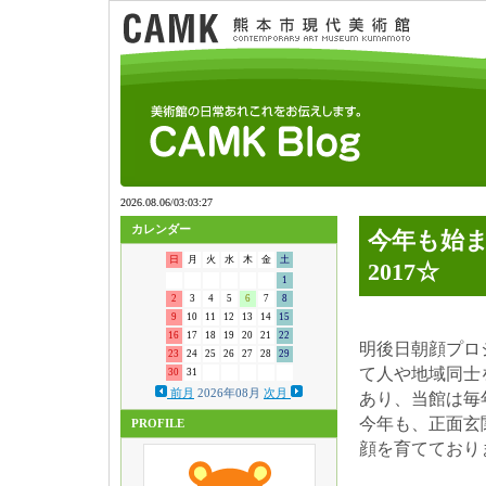
カレンダー
今年も始
日
月
火
水
木
金
土
2017☆
1
2
3
4
5
6
7
8
9
10
11
12
13
14
15
16
17
18
19
20
21
22
明後日朝顔プロ
23
24
25
26
27
28
29
て人や地域同士
30
31
前月
2026年08月
次月
あり、当館は毎
今年も、正面玄
PROFILE
顔を育てており