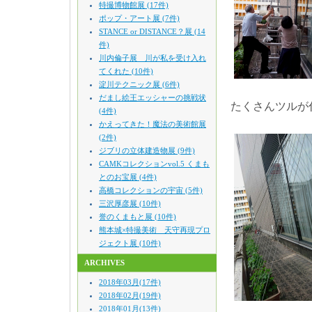
特撮博物館展 (17件)
ポップ・アート展 (7件)
STANCE or DISTANCE？展 (14
件)
川内倫子展 川が私を受け入れ
てくれた (10件)
淀川テクニック展 (6件)
だまし絵王エッシャーの挑戦状
たくさんツルが
(4件)
かえってきた！魔法の美術館展
(2件)
ジブリの立体建造物展 (9件)
CAMKコレクションvol.5 くまも
とのお宝展 (4件)
高橋コレクションの宇宙 (5件)
三沢厚彦展 (10件)
誉のくまもと展 (10件)
熊本城×特撮美術 天守再現プロ
ジェクト展 (10件)
ARCHIVES
2018年03月(17件)
2018年02月(19件)
2018年01月(13件)