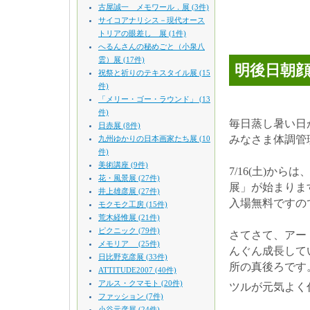
古屋誠一 メモワール．展 (3件)
サイコアナリシス－現代オース
トリアの眼差し 展 (1件)
へるんさんの秘めごと（小泉八
雲）展 (17件)
明後日朝
祝祭と祈りのテキスタイル展 (15
件)
「メリー・ゴー・ラウンド」 (13
件)
毎日蒸し暑い日
日赤展 (8件)
みなさま体調管
九州ゆかりの日本画家たち展 (10
件)
美術講座 (9件)
7/16(土)か
花・風景展 (27件)
展」が始まりま
井上雄彦展 (27件)
入場無料ですの
モクモク工房 (15件)
荒木経惟展 (21件)
ピクニック (79件)
さてさて、アー
メモリア (25件)
んぐん成長して
日比野克彦展 (33件)
所の真後ろです
ATTITUDE2007 (40件)
アルス・クマモト (20件)
ツルが元気よく
ファッション (7件)
小谷元彦展 (24件)