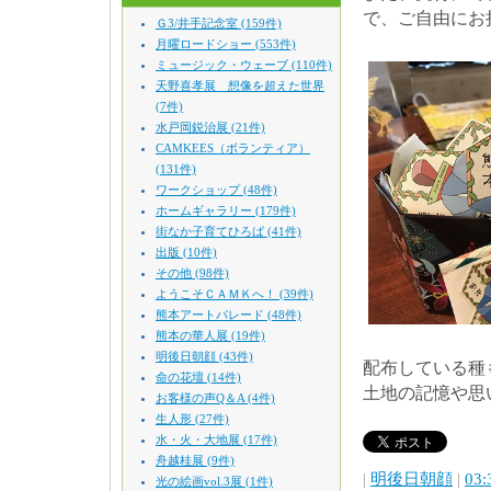
で、ご自由にお
Ｇ3/井手記念室 (159件)
月曜ロードショー (553件)
ミュージック・ウェーブ (110件)
天野喜孝展 想像を超えた世界
(7件)
水戸岡鋭治展 (21件)
CAMKEES（ボランティア）
(131件)
ワークショップ (48件)
ホームギャラリー (179件)
街なか子育てひろば (41件)
出版 (10件)
その他 (98件)
ようこそＣＡＭＫへ！ (39件)
熊本アートパレード (48件)
熊本の華人展 (19件)
明後日朝顔 (43件)
配布している種
命の花壇 (14件)
土地の記憶や思
お客様の声Q＆A (4件)
生人形 (27件)
水・火・大地展 (17件)
舟越桂展 (9件)
|
明後日朝顔
|
03:
光の絵画vol.3展 (1件)