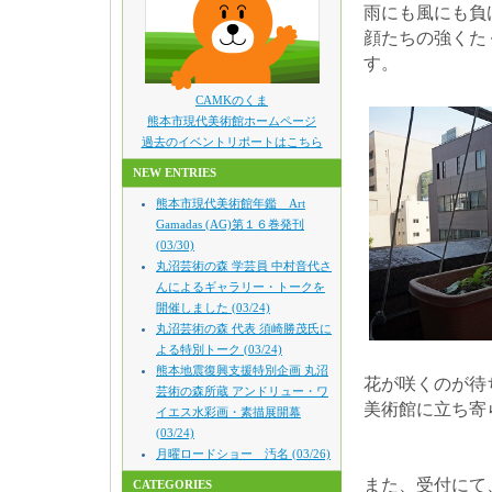
雨にも風にも負
顔たちの強くた
す。
CAMKのくま
熊本市現代美術館ホームページ
過去のイベントリポートはこちら
NEW ENTRIES
熊本市現代美術館年鑑 Art
Gamadas (AG)第１６巻発刊
(03/30)
丸沼芸術の森 学芸員 中村音代さ
んによるギャラリー・トークを
開催しました (03/24)
丸沼芸術の森 代表 須崎勝茂氏に
よる特別トーク (03/24)
熊本地震復興支援特別企画 丸沼
花が咲くのが待
芸術の森所蔵 アンドリュー・ワ
美術館に立ち寄
イエス水彩画・素描展開幕
(03/24)
月曜ロードショー 汚名 (03/26)
また、受付にて
CATEGORIES