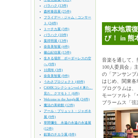
バラハク (13件)
森村泰昌展 (25件)
フライデー・ジャム・コンサー
ト (24件)
熊本地震
トーチカ展 (3件)
バラハク (10件)
び！ in 
葉祥明展 (13件)
奈良美智展 (4件)
篠山紀信展 (13件)
生きる場所 ボーダーレスの空
音楽を通して、
へ (9件)
100人委員会
10周年 (3件)
の「アンサンブ
奈良美智展 (9件)
はじめ、関東各
うわさプロジェクト (48件)
CAMKコレクションvol.4 来た、
プログラムは、
見た、クマモト！ (6件)
モーツァルト「
Welcome to the Jungle展 (24件)
ブラームス「弦楽
魔法の美術館 (12件)
アール・ブリュット・ジャポネ
展 (9件)
草間彌生 永遠の永遠の永遠展
(12件)
鉛筆のチカラ展 (8件)