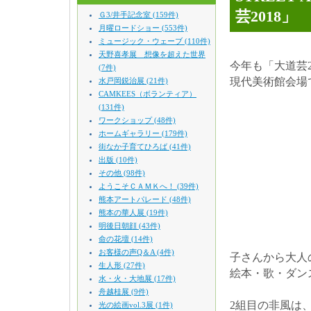
芸2018」
Ｇ3/井手記念室 (159件)
月曜ロードショー (553件)
ミュージック・ウェーブ (110件)
天野喜孝展 想像を超えた世界
今年も「大道芸
(7件)
現代美術館会場
水戸岡鋭治展 (21件)
CAMKEES（ボランティア）
(131件)
ワークショップ (48件)
ホームギャラリー (179件)
街なか子育てひろば (41件)
出版 (10件)
その他 (98件)
ようこそＣＡＭＫへ！ (39件)
熊本アートパレード (48件)
熊本の華人展 (19件)
明後日朝顔 (43件)
命の花壇 (14件)
お客様の声Q＆A (4件)
子さんから大人
生人形 (27件)
絵本・歌・ダン
水・火・大地展 (17件)
舟越桂展 (9件)
2組目の非風は
光の絵画vol.3展 (1件)