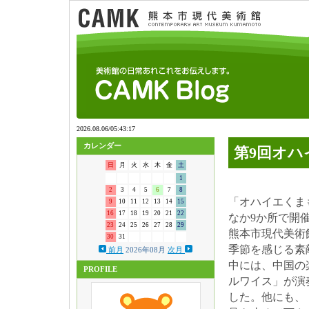
カレンダー
第9回オ
日
月
火
水
木
金
土
1
2
3
4
5
6
7
8
「オハイエくま
9
10
11
12
13
14
15
16
17
18
19
20
21
22
なか9か所で開
23
24
25
26
27
28
29
熊本市現代美術
30
31
季節を感じる素
前月
2026年08月
次月
中には、中国の
PROFILE
ルワイス」が演
した。他にも、