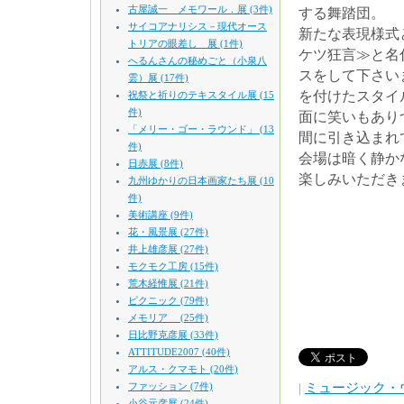
古屋誠一 メモワール．展 (3件)
する舞踏団。
サイコアナリシス－現代オース
新たな表現様式
トリアの眼差し 展 (1件)
ケツ狂言≫と名
へるんさんの秘めごと（小泉八
スをして下さい
雲）展 (17件)
を付けたスタイ
祝祭と祈りのテキスタイル展 (15
件)
面に笑いもあり
「メリー・ゴー・ラウンド」 (13
間に引き込まれ
件)
会場は暗く静か
日赤展 (8件)
楽しみいただき
九州ゆかりの日本画家たち展 (10
件)
美術講座 (9件)
花・風景展 (27件)
井上雄彦展 (27件)
モクモク工房 (15件)
荒木経惟展 (21件)
ピクニック (79件)
メモリア (25件)
日比野克彦展 (33件)
ATTITUDE2007 (40件)
アルス・クマモト (20件)
ファッション (7件)
|
ミュージック・
小谷元彦展 (24件)