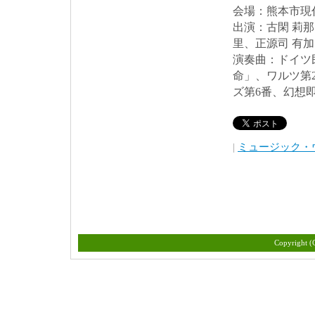
会場：熊本市現
出演：古閑 莉那
里、正源司 有加
演奏曲：ドイツ
命」、ワルツ第
ズ第6番、幻想
|
ミュージック・
Copyrigh