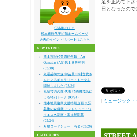
足を止めて下さ
日となったので
CAMKのくま
熊本市現代美術館ホームページ
過去のイベントリポートはこちら
NEW ENTRIES
熊本市現代美術館年鑑 Art
Gamadas (AG)第１６巻発刊
(03/30)
丸沼芸術の森 学芸員 中村音代さ
んによるギャラリー・トークを
開催しました (03/24)
丸沼芸術の森 代表 須崎勝茂氏に
よる特別トーク (03/24)
|
ミュージック・
熊本地震復興支援特別企画 丸沼
芸術の森所蔵 アンドリュー・ワ
イエス水彩画・素描展開幕
(03/24)
月曜ロードショー 汚名 (03/26)
STREET
CATEGORIES