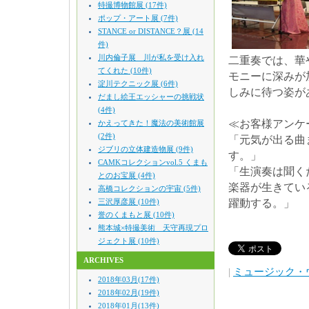
特撮博物館展 (17件)
ポップ・アート展 (7件)
STANCE or DISTANCE？展 (14
件)
川内倫子展 川が私を受け入れ
二重奏では、華
てくれた (10件)
モニーに深みが
淀川テクニック展 (6件)
しみに待つ姿が
だまし絵王エッシャーの挑戦状
(4件)
≪お客様アンケ
かえってきた！魔法の美術館展
(2件)
「元気が出る曲
ジブリの立体建造物展 (9件)
す。」
CAMKコレクションvol.5 くまも
「生演奏は聞く
とのお宝展 (4件)
楽器が生きてい
高橋コレクションの宇宙 (5件)
三沢厚彦展 (10件)
躍動する。」
誉のくまもと展 (10件)
熊本城×特撮美術 天守再現プロ
ジェクト展 (10件)
ARCHIVES
|
ミュージック・
2018年03月(17件)
2018年02月(19件)
2018年01月(13件)