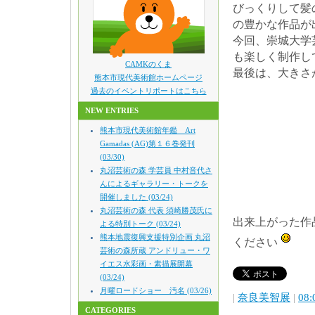
びっくりして髪
の豊かな作品が
今回、崇城大学
も楽しく制作し
CAMKのくま
最後は、大きさ
熊本市現代美術館ホームページ
過去のイベントリポートはこちら
NEW ENTRIES
熊本市現代美術館年鑑 Art
Gamadas (AG)第１６巻発刊
(03/30)
丸沼芸術の森 学芸員 中村音代さ
んによるギャラリー・トークを
開催しました (03/24)
丸沼芸術の森 代表 須崎勝茂氏に
出来上がった作
よる特別トーク (03/24)
熊本地震復興支援特別企画 丸沼
ください
芸術の森所蔵 アンドリュー・ワ
イエス水彩画・素描展開幕
(03/24)
月曜ロードショー 汚名 (03/26)
|
奈良美智展
|
08:
CATEGORIES