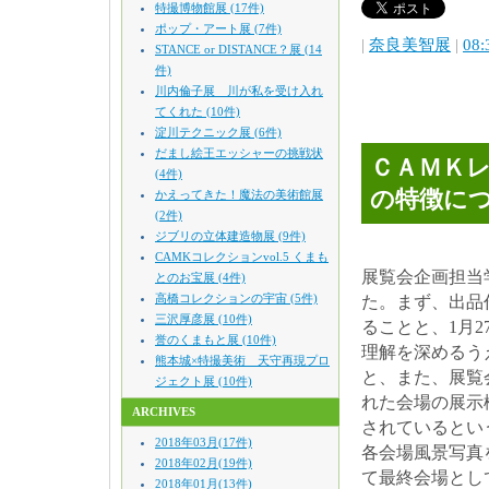
特撮博物館展 (17件)
ポップ・アート展 (7件)
|
奈良美智展
|
08:
STANCE or DISTANCE？展 (14
件)
川内倫子展 川が私を受け入れ
てくれた (10件)
淀川テクニック展 (6件)
だまし絵王エッシャーの挑戦状
ＣＡＭＫ
(4件)
の特徴に
かえってきた！魔法の美術館展
(2件)
ジブリの立体建造物展 (9件)
CAMKコレクションvol.5 くまも
展覧会企画担当
とのお宝展 (4件)
高橋コレクションの宇宙 (5件)
た。まず、出品作
三沢厚彦展 (10件)
ることと、1月
誉のくまもと展 (10件)
理解を深めるう
熊本城×特撮美術 天守再現プロ
と、また、展覧
ジェクト展 (10件)
れた会場の展示
ARCHIVES
されているとい
2018年03月(17件)
各会場風景写真
2018年02月(19件)
て最終会場とし
2018年01月(13件)