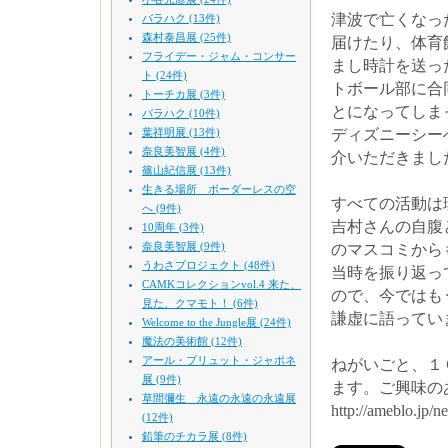
津波で亡くなっ
バラハク (13件)
森村泰昌展 (25件)
届けたり、体育
フライデー・ジャム・コンサー
まし時計を送っ
ト (24件)
トボール部に合
トーチカ展 (3件)
とになってしま
バラハク (10件)
葉祥明展 (13件)
ディズニーシー
奈良美智展 (4件)
介いただきまし
篠山紀信展 (13件)
生きる場所 ボーダーレスの空
すべての活動は
へ (9件)
吉村さんの自腹
10周年 (3件)
奈良美智展 (9件)
のマスコミから
うわさプロジェクト (48件)
当時を振り返っ
CAMKコレクションvol.4 来た、
ので、今ではも
見た、クマモト！ (6件)
謙虚に語ってい
Welcome to the Jungle展 (24件)
魔法の美術館 (12件)
アール・ブリュット・ジャポネ
ねがいごと、１
展 (9件)
ます。ご興味の
草間彌生 永遠の永遠の永遠展
http://ameblo.jp/n
(12件)
鉛筆のチカラ展 (8件)