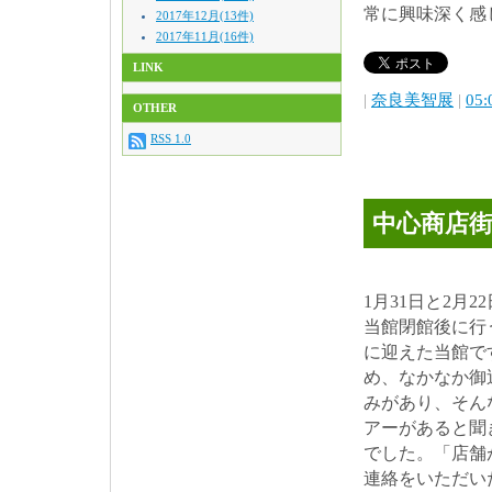
常に興味深く感
2017年12月(13件)
2017年11月(16件)
LINK
|
奈良美智展
|
05:
OTHER
RSS 1.0
中心商店
1月31日と2
当館閉館後に行
に迎えた当館で
め、なかなか御
みがあり、そん
アーがあると聞
でした。「店舗
連絡をいただい