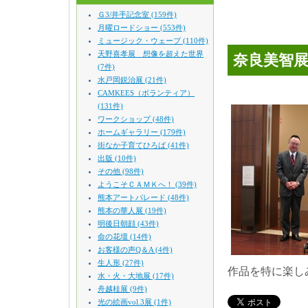
Ｇ3/井手記念室 (159件)
月曜ロードショー (553件)
ミュージック・ウェーブ (110件)
天野喜孝展 想像を超えた世界
奈良美智展
(7件)
水戸岡鋭治展 (21件)
CAMKEES（ボランティア）
(131件)
ワークショップ (48件)
ホームギャラリー (179件)
街なか子育てひろば (41件)
出版 (10件)
その他 (98件)
ようこそＣＡＭＫへ！ (39件)
熊本アートパレード (48件)
熊本の華人展 (19件)
明後日朝顔 (43件)
命の花壇 (14件)
お客様の声Q＆A (4件)
生人形 (27件)
作品を特に楽し
水・火・大地展 (17件)
舟越桂展 (9件)
光の絵画vol.3展 (1件)