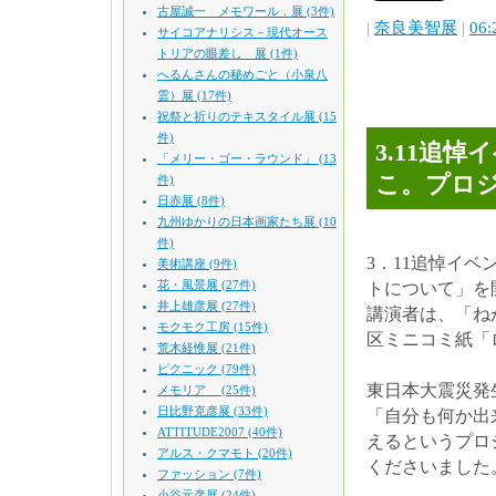
古屋誠一 メモワール．展 (3件)
|
奈良美智展
|
06:
サイコアナリシス－現代オース
トリアの眼差し 展 (1件)
へるんさんの秘めごと（小泉八
雲）展 (17件)
祝祭と祈りのテキスタイル展 (15
件)
3.11追
「メリー・ゴー・ラウンド」 (13
こ。プロ
件)
日赤展 (8件)
九州ゆかりの日本画家たち展 (10
件)
3．11追悼イ
美術講座 (9件)
花・風景展 (27件)
トについて」を
井上雄彦展 (27件)
講演者は、「ね
モクモク工房 (15件)
区ミニコミ紙「
荒木経惟展 (21件)
ピクニック (79件)
東日本大震災発
メモリア (25件)
日比野克彦展 (33件)
「自分も何か出
ATTITUDE2007 (40件)
えるというプロ
アルス・クマモト (20件)
くださいました
ファッション (7件)
小谷元彦展 (24件)