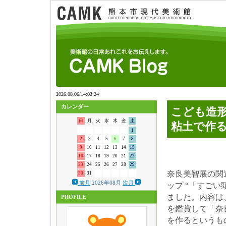
カレンダー
こども造
日
月
火
水
木
金
土
粘土で作
1
2
3
4
5
6
7
8
9
10
11
12
13
14
15
16
17
18
19
20
21
22
23
24
25
26
27
28
29
奈良美智展の関
30
31
前月
2026年08月
次月
ップ “「すご
ました。内容は
PROFILE
を鑑賞して「奈
を作るというも