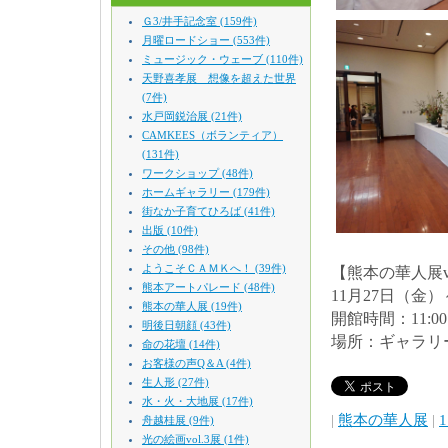
Ｇ3/井手記念室 (159件)
月曜ロードショー (553件)
ミュージック・ウェーブ (110件)
天野喜孝展 想像を超えた世界
(7件)
水戸岡鋭治展 (21件)
CAMKEES（ボランティア）
(131件)
ワークショップ (48件)
ホームギャラリー (179件)
街なか子育てひろば (41件)
出版 (10件)
その他 (98件)
ようこそＣＡＭＫへ！ (39件)
【熊本の華人展vo
熊本アートパレード (48件)
11月27日（金）
熊本の華人展 (19件)
開館時間：11:00
明後日朝顔 (43件)
場所：ギャラリ
命の花壇 (14件)
お客様の声Q＆A (4件)
生人形 (27件)
水・火・大地展 (17件)
|
熊本の華人展
|
1
舟越桂展 (9件)
光の絵画vol.3展 (1件)