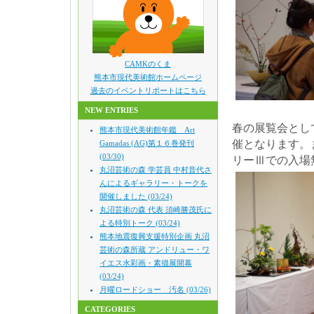
CAMKのくま
熊本市現代美術館ホームページ
過去のイベントリポートはこちら
NEW ENTRIES
春の展覧会として
熊本市現代美術館年鑑 Art
催となります。
Gamadas (AG)第１６巻発刊
(03/30)
リーⅢでの入場
丸沼芸術の森 学芸員 中村音代さ
んによるギャラリー・トークを
開催しました (03/24)
丸沼芸術の森 代表 須崎勝茂氏に
よる特別トーク (03/24)
熊本地震復興支援特別企画 丸沼
芸術の森所蔵 アンドリュー・ワ
イエス水彩画・素描展開幕
(03/24)
月曜ロードショー 汚名 (03/26)
CATEGORIES