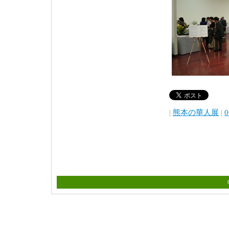
|
熊本の華人展
|
0