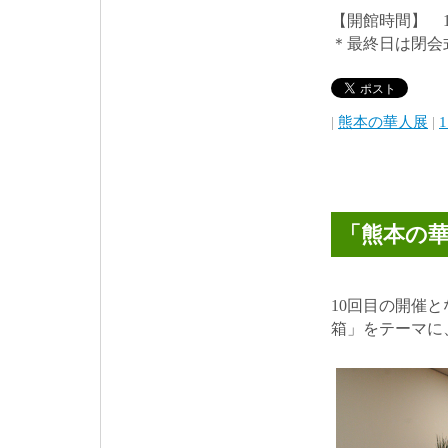
【開館時間】 11:
＊最終日は閉会式
|
熊本の華人展
|
1
「熊本の華
10回目の開催
箱」をテーマに