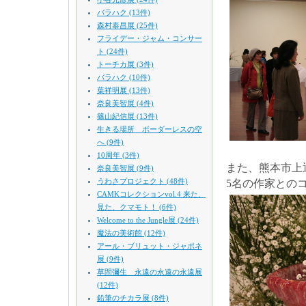
バラハク (13件)
森村泰昌展 (25件)
フライデー・ジャム・コンサー
ト (24件)
トーチカ展 (3件)
バラハク (10件)
葉祥明展 (13件)
奈良美智展 (4件)
篠山紀信展 (13件)
生きる場所 ボーダーレスの空
へ (9件)
10周年 (3件)
また、熊本市上
奈良美智展 (9件)
うわさプロジェクト (48件)
5名の作家との
CAMKコレクションvol.4 来た、
見た、クマモト！ (6件)
Welcome to the Jungle展 (24件)
魔法の美術館 (12件)
アール・ブリュット・ジャポネ
展 (9件)
草間彌生 永遠の永遠の永遠展
(12件)
鉛筆のチカラ展 (8件)