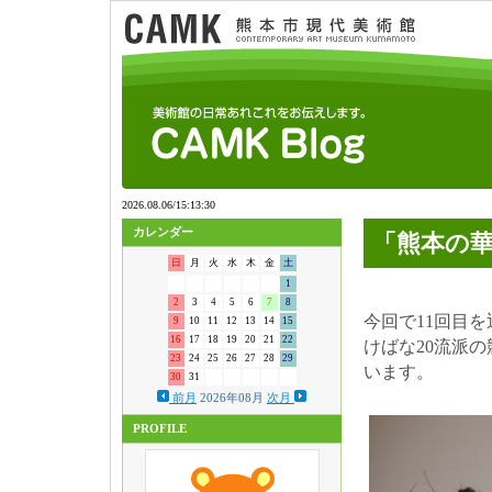
カレンダー
「熊本の華
日
月
火
水
木
金
土
1
2
3
4
5
6
7
8
今回で11回目
9
10
11
12
13
14
15
16
17
18
19
20
21
22
けばな20流派
23
24
25
26
27
28
29
います。
30
31
前月
2026年08月
次月
PROFILE