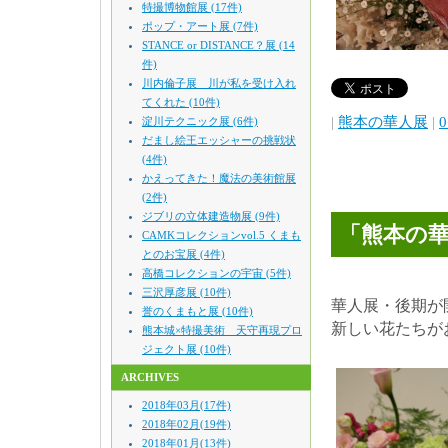
特撮博物館展 (17件)
ポップ・アート展 (7件)
STANCE or DISTANCE？展 (14
件)
川内倫子展 川が私を受け入れ
てくれた (10件)
|
熊本の華人展
|
0
淀川テクニック展 (6件)
だまし絵王エッシャーの挑戦状
(4件)
かえってきた！魔法の美術館展
(2件)
ジブリの立体建造物展 (9件)
「熊本の華
CAMKコレクションvol.5 くまも
とのお宝展 (4件)
高橋コレクションの宇宙 (5件)
三沢厚彦展 (10件)
華人展・後期が
誉のくまもと展 (10件)
新しい花たちが
熊本城×特撮美術 天守再現プロ
ジェクト展 (10件)
ARCHIVES
2018年03月(17件)
2018年02月(19件)
2018年01月(13件)