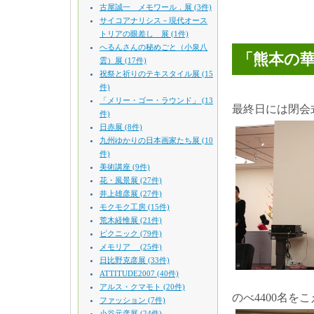
古屋誠一 メモワール．展 (3件)
サイコアナリシス－現代オース
トリアの眼差し 展 (1件)
へるんさんの秘めごと（小泉八
「熊本の華
雲）展 (17件)
祝祭と祈りのテキスタイル展 (15
件)
「メリー・ゴー・ラウンド」 (13
最終日には閉会
件)
日赤展 (8件)
九州ゆかりの日本画家たち展 (10
件)
美術講座 (9件)
花・風景展 (27件)
井上雄彦展 (27件)
モクモク工房 (15件)
荒木経惟展 (21件)
ピクニック (79件)
メモリア (25件)
日比野克彦展 (33件)
ATTITUDE2007 (40件)
アルス・クマモト (20件)
のべ4400名
ファッション (7件)
小谷元彦展 (24件)