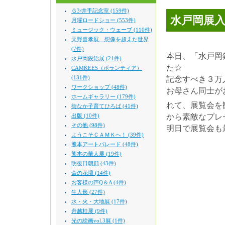
Ｇ3/井手記念室 (159件)
水戸岡展
月曜ロードショー (553件)
ミュージック・ウェーブ (110件)
天野喜孝展 想像を超えた世界
(7件)
本日、「水戸岡
水戸岡鋭治展 (21件)
た☆
CAMKEES（ボランティア）
(131件)
記念すべき３万
ワークショップ (48件)
お母さん同士が
ホームギャラリー (179件)
れて、展覧会を
街なか子育てひろば (41件)
出版 (10件)
から素敵なプレ
その他 (98件)
明日で展覧会も
ようこそＣＡＭＫへ！ (39件)
熊本アートパレード (48件)
熊本の華人展 (19件)
明後日朝顔 (43件)
命の花壇 (14件)
お客様の声Q＆A (4件)
生人形 (27件)
水・火・大地展 (17件)
舟越桂展 (9件)
光の絵画vol.3展 (1件)