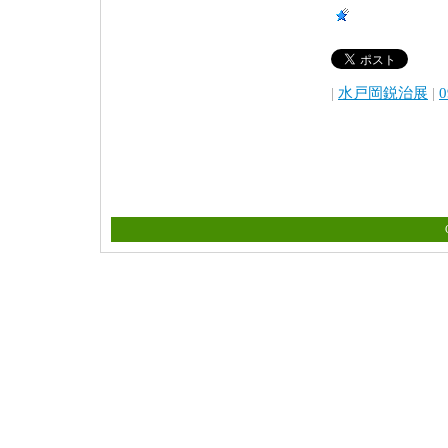
|
水戸岡鋭治展
|
0