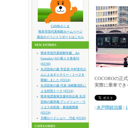
CAMKのくま
熊本市現代美術館ホームページ
過去のイベントリポートはこちら
NEW ENTRIES
熊本市現代美術館年鑑 Art
Gamadas (AG)第１６巻発刊
(03/30)
丸沼芸術の森 学芸員 中村音代さ
んによるギャラリー・トークを
COCOROの正式
開催しました (03/24)
実際に乗車でき
丸沼芸術の森 代表 須崎勝茂氏に
よる特別トーク (03/24)
熊本地震復興支援特別企画 丸沼
芸術の森所蔵 アンドリュー・ワ
|
水戸岡鋭治展
|
1
イエス水彩画・素描展開幕
(03/24)
月曜ロードショー 汚名 (03/26)
CATEGORIES