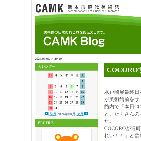
カレンダー
COCOR
日
月
火
水
木
金
土
1
2
3
4
5
6
7
8
水戸岡展最終日
9
10
11
12
13
14
15
16
17
18
19
20
21
22
が美術館前をサ
23
24
25
26
27
28
29
館内で「本日C
30
31
と、たくさんの
前月
2026年08月
次月
た。
PROFILE
COCOROが
れい！！」と歓