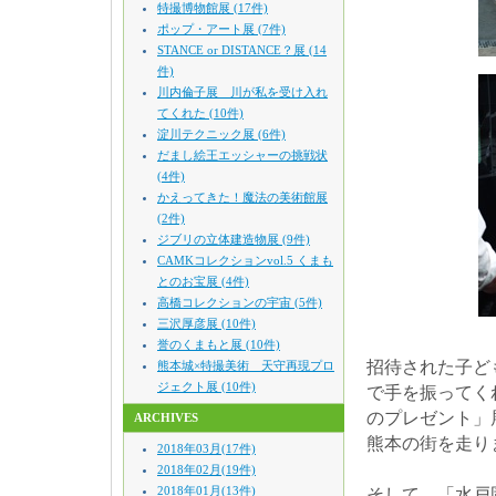
特撮博物館展 (17件)
ポップ・アート展 (7件)
STANCE or DISTANCE？展 (14
件)
川内倫子展 川が私を受け入れ
てくれた (10件)
淀川テクニック展 (6件)
だまし絵王エッシャーの挑戦状
(4件)
かえってきた！魔法の美術館展
(2件)
ジブリの立体建造物展 (9件)
CAMKコレクションvol.5 くまも
とのお宝展 (4件)
高橋コレクションの宇宙 (5件)
三沢厚彦展 (10件)
誉のくまもと展 (10件)
招待された子ど
熊本城×特撮美術 天守再現プロ
ジェクト展 (10件)
で手を振ってく
のプレゼント」
ARCHIVES
熊本の街を走り
2018年03月(17件)
2018年02月(19件)
2018年01月(13件)
そして、「水戸