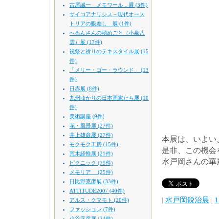
古屋誠一 メモワール．展 (3件)
サイコアナリシス－現代オース
トリアの眼差し 展 (1件)
へるんさんの秘めごと（小泉八
雲）展 (17件)
祝祭と祈りのテキスタイル展 (15
件)
「メリー・ゴー・ラウンド」 (13
件)
日赤展 (8件)
九州ゆかりの日本画家たち展 (10
件)
美術講座 (9件)
花・風景展 (27件)
井上雄彦展 (27件)
本展は、いよい
モクモク工房 (15件)
是非、この機会
荒木経惟展 (21件)
水戸岡さんの華
ピクニック (79件)
メモリア (25件)
日比野克彦展 (33件)
ATTITUDE2007 (40件)
|
水戸岡鋭治展
|
1
アルス・クマモト (20件)
ファッション (7件)
小谷元彦展 (24件)