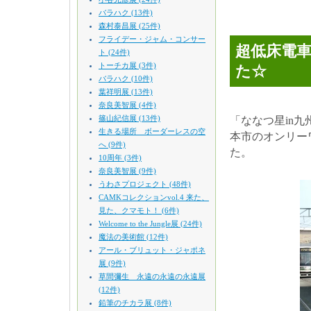
バラハク (13件)
森村泰昌展 (25件)
フライデー・ジャム・コンサー
超低床電車
ト (24件)
トーチカ展 (3件)
た☆
バラハク (10件)
葉祥明展 (13件)
奈良美智展 (4件)
篠山紀信展 (13件)
「ななつ星in
生きる場所 ボーダーレスの空
本市のオンリー
へ (9件)
た。
10周年 (3件)
奈良美智展 (9件)
うわさプロジェクト (48件)
CAMKコレクションvol.4 来た、
見た、クマモト！ (6件)
Welcome to the Jungle展 (24件)
魔法の美術館 (12件)
アール・ブリュット・ジャポネ
展 (9件)
草間彌生 永遠の永遠の永遠展
(12件)
鉛筆のチカラ展 (8件)