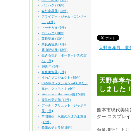
バラハク (13件)
森村泰昌展 (25件)
フライデー・ジャム・コンサー
ト (24件)
トーチカ展 (3件)
バラハク (10件)
葉祥明展 (13件)
奈良美智展 (4件)
|
天野喜孝展 想
篠山紀信展 (13件)
生きる場所 ボーダーレスの空
へ (9件)
10周年 (3件)
奈良美智展 (9件)
うわさプロジェクト (48件)
天野喜孝
CAMKコレクションvol.4 来た、
しました
見た、クマモト！ (6件)
Welcome to the Jungle展 (24件)
魔法の美術館 (12件)
アール・ブリュット・ジャポネ
熊本市現代美術
展 (9件)
ター コスプレ
草間彌生 永遠の永遠の永遠展
(12件)
鉛筆のチカラ展 (8件)
台風接近により