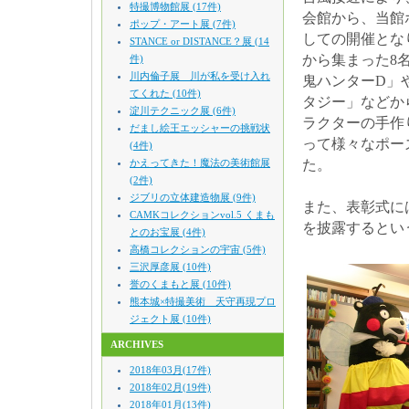
特撮博物館展 (17件)
会館から、当館
ポップ・アート展 (7件)
しての開催とな
STANCE or DISTANCE？展 (14
から集まった8
件)
川内倫子展 川が私を受け入れ
鬼ハンターD」
てくれた (10件)
タジー」などか
淀川テクニック展 (6件)
ラクターの手作
だまし絵王エッシャーの挑戦状
って様々なポー
(4件)
かえってきた！魔法の美術館展
た。
(2件)
ジブリの立体建造物展 (9件)
また、表彰式に
CAMKコレクションvol.5 くまも
を披露するとい
とのお宝展 (4件)
高橋コレクションの宇宙 (5件)
三沢厚彦展 (10件)
誉のくまもと展 (10件)
熊本城×特撮美術 天守再現プロ
ジェクト展 (10件)
ARCHIVES
2018年03月(17件)
2018年02月(19件)
2018年01月(13件)