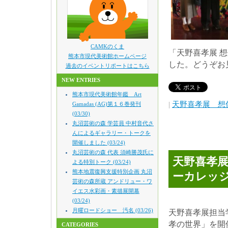
CAMKのくま
「天野喜孝展 
熊本市現代美術館ホームページ
した。どうぞお
過去のイベントリポートはこちら
NEW ENTRIES
熊本市現代美術館年鑑 Art
|
天野喜孝展 想
Gamadas (AG)第１６巻発刊
(03/30)
丸沼芸術の森 学芸員 中村音代さ
んによるギャラリー・トークを
開催しました (03/24)
丸沼芸術の森 代表 須崎勝茂氏に
天野喜孝展
よる特別トーク (03/24)
熊本地震復興支援特別企画 丸沼
ーカレッジ
芸術の森所蔵 アンドリュー・ワ
イエス水彩画・素描展開幕
(03/24)
月曜ロードショー 汚名 (03/26)
天野喜孝展担当
孝の世界」を開
CATEGORIES