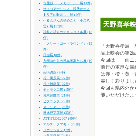
古屋誠一 メモワール．展 (3件)
サイコアナリシス－現代オース
トリアの眼差し 展 (1件)
へるんさんの秘めごと（小泉八
天野喜孝
雲）展 (17件)
祝祭と祈りのテキスタイル展 (15
件)
「メリー・ゴー・ラウンド」 (13
「天野喜孝展 
件)
品上映会の第2
日赤展 (8件)
今回は、「画ニメ
九州ゆかりの日本画家たち展 (10
前作の重厚な墨
件)
美術講座 (9件)
は赤・橙・黄・
花・風景展 (27件)
美しく彩りまし
井上雄彦展 (27件)
今回も県内外か
モクモク工房 (15件)
能いただけたよ
荒木経惟展 (21件)
ピクニック (79件)
メモリア (25件)
日比野克彦展 (33件)
ATTITUDE2007 (40件)
アルス・クマモト (20件)
ファッション (7件)
小谷元彦展 (24件)