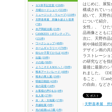
はじめに、展覧
Ｇ3/井手記念室 (159件)
構成されていっ
月曜ロードショー (553件)
ミュージック・ウェーブ (110件)
続いて、天野作
天野喜孝展 想像を超えた世界
について紹介。
(7件)
女性」、「ひた
水戸岡鋭治展 (21件)
品画像とともに
CAMKEES（ボランティア）
次に、天野作品
(131件)
ワークショップ (48件)
術や挿絵芸術の
ホームギャラリー (179件)
デザイン画の共
街なか子育てひろば (41件)
ラストレーショ
出版 (10件)
の研究などを指
その他 (98件)
最後に最新のシリー
ようこそＣＡＭＫへ！ (39件)
熊本アートパレード (48件)
れました。《DE
熊本の華人展 (19件)
ること、《Can
明後日朝顔 (43件)
の自由」などさ
命の花壇 (14件)
お客様の声Q＆A (4件)
生人形 (27件)
水・火・大地展 (17件)
|
天野喜孝展 想
舟越桂展 (9件)
光の絵画vol.3展 (1件)