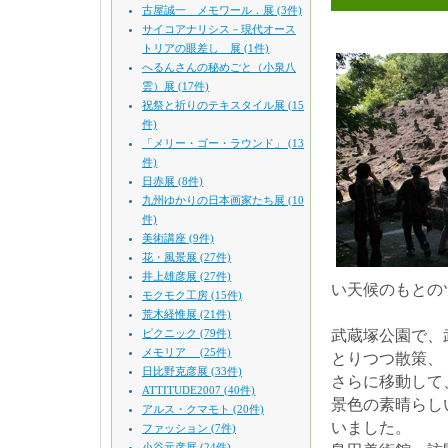
古屋誠一 メモワール．展 (3件)
サイコアナリシス－現代オース
トリアの眼差し 展 (1件)
へるんさんの秘めごと（小泉八
雲）展 (17件)
祝祭と祈りのテキスタイル展 (15
件)
「メリー・ゴー・ラウンド」 (13
件)
日赤展 (8件)
九州ゆかりの日本画家たち展 (10
件)
美術講座 (9件)
花・風景展 (27件)
井上雄彦展 (27件)
い天候のもとの
モクモク工房 (15件)
荒木経惟展 (21件)
ピクニック (79件)
武蔵塚公園で、
メモリア (25件)
とりつつ散策、
日比野克彦展 (33件)
さらに移動して
ATTITUDE2007 (40件)
景色の素晴らし
アルス・クマモト (20件)
いました。
ファッション (7件)
小谷元彦展 (24件)