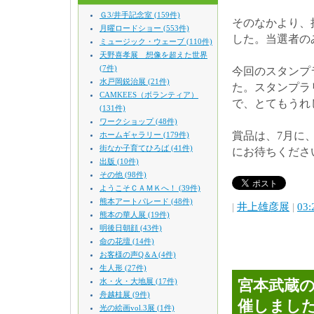
Ｇ3/井手記念室 (159件)
そのなかより、
月曜ロードショー (553件)
した。当選者の
ミュージック・ウェーブ (110件)
天野喜孝展 想像を超えた世界
(7件)
今回のスタンプ
水戸岡鋭治展 (21件)
た。スタンプラ
CAMKEES（ボランティア）
で、とてもうれ
(131件)
ワークショップ (48件)
賞品は、7月に
ホームギャラリー (179件)
街なか子育てひろば (41件)
にお待ちくださ
出版 (10件)
その他 (98件)
ようこそＣＡＭＫへ！ (39件)
熊本アートパレード (48件)
|
井上雄彦展
|
03:
熊本の華人展 (19件)
明後日朝顔 (43件)
命の花壇 (14件)
お客様の声Q＆A (4件)
生人形 (27件)
水・火・大地展 (17件)
宮本武蔵
舟越桂展 (9件)
催しまし
光の絵画vol.3展 (1件)