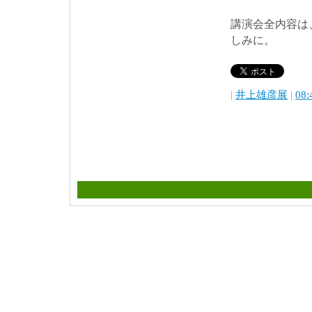
講演会全内容は
しみに。
|
井上雄彦展
|
08: