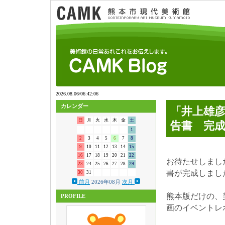
カレンダー
「井上雄
日
月
火
水
木
金
土
告書 完
1
2
3
4
5
6
7
8
9
10
11
12
13
14
15
16
17
18
19
20
21
22
お待たせしまし
23
24
25
26
27
28
29
書が完成しまし
30
31
前月
2026年08月
次月
熊本版だけの、
PROFILE
画のイベントレ