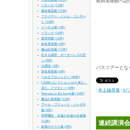
島田美術館へ訪
バラハク (13件)
森村泰昌展 (25件)
フライデー・ジャム・コンサー
ト (24件)
トーチカ展 (3件)
バラハク (10件)
葉祥明展 (13件)
奈良美智展 (4件)
篠山紀信展 (13件)
生きる場所 ボーダーレスの空
へ (9件)
10周年 (3件)
バスツアーとな
奈良美智展 (9件)
うわさプロジェクト (48件)
CAMKコレクションvol.4 来た、
見た、クマモト！ (6件)
|
井上雄彦展
|
07:
Welcome to the Jungle展 (24件)
魔法の美術館 (12件)
アール・ブリュット・ジャポネ
展 (9件)
草間彌生 永遠の永遠の永遠展
(12件)
連続講演
鉛筆のチカラ展 (8件)