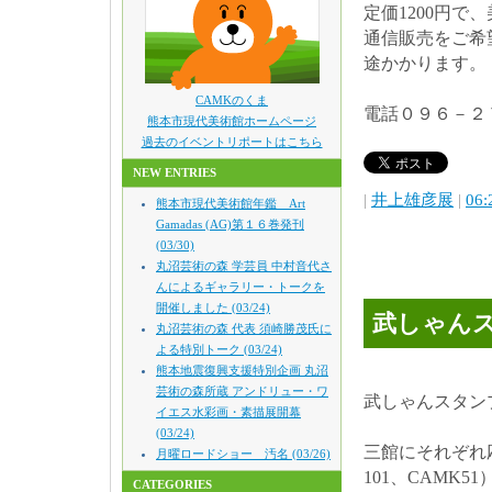
定価1200円
通信販売をご希
途かかります。
CAMKのくま
電話０９６－２
熊本市現代美術館ホームページ
過去のイベントリポートはこちら
NEW ENTRIES
|
井上雄彦展
|
06:
熊本市現代美術館年鑑 Art
Gamadas (AG)第１６巻発刊
(03/30)
丸沼芸術の森 学芸員 中村音代さ
んによるギャラリー・トークを
開催しました (03/24)
武しゃん
丸沼芸術の森 代表 須崎勝茂氏に
よる特別トーク (03/24)
熊本地震復興支援特別企画 丸沼
芸術の森所蔵 アンドリュー・ワ
武しゃんスタン
イエス水彩画・素描展開幕
(03/24)
三館にそれぞれ
月曜ロードショー 汚名 (03/26)
101、CAMK51
CATEGORIES