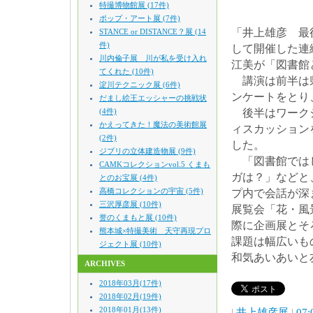
特撮博物館展 (17件)
ポップ・アート展 (7件)
「井上雄彦 最
STANCE or DISTANCE？展 (14
件)
して開催した連
川内倫子展 川が私を受け入れ
江美が「図書館
てくれた (10件)
講演は前半は県
淀川テクニック展 (6件)
ンケートをとり
だまし絵王エッシャーの挑戦状
(4件)
後半はワークシ
かえってきた！魔法の美術館展
ィスカッション
(2件)
した。
ジブリの立体建造物展 (9件)
「図書館ではじ
CAMKコレクションvol.5 くまも
ガは？」などと
とのお宝展 (4件)
高橋コレクションの宇宙 (5件)
プ内で会話が深
三沢厚彦展 (10件)
展覧会「花・風
誉のくまもと展 (10件)
際に企画展とそ
熊本城×特撮美術 天守再現プロ
課題は幅広いも
ジェクト展 (10件)
和気あいあいと
ARCHIVES
2018年03月(17件)
2018年02月(19件)
2018年01月(13件)
|
井上雄彦展
|
07: