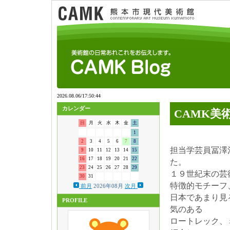
カレンダー
CAMK美
日
月
火
水
木
金
土
1
2
3
4
5
6
7
8
担当学芸員冨澤
9
10
11
12
13
14
15
16
17
18
19
20
21
22
た。
23
24
25
26
27
28
29
１９世紀末の芸
30
31
特徴的モチーフ
前月
2026年08月
次月
日本であまり見
PROFILE
気のある
ロートレック、