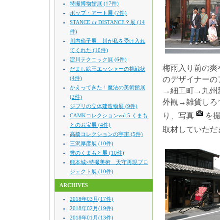
特撮博物館展 (17件)
ポップ・アート展 (7件)
STANCE or DISTANCE？展 (14
件)
川内倫子展 川が私を受け入れ
てくれた (10件)
淀川テクニック展 (6件)
梅雨入り前の爽
だまし絵王エッシャーの挑戦状
(4件)
のデザイナーの
かえってきた！魔法の美術館展
→細工町→九州
(2件)
外観→雑貨しろ
ジブリの立体建造物展 (9件)
り、写真
を
CAMKコレクションvol.5 くまも
とのお宝展 (4件)
取材していただ
高橋コレクションの宇宙 (5件)
三沢厚彦展 (10件)
誉のくまもと展 (10件)
熊本城×特撮美術 天守再現プロ
ジェクト展 (10件)
ARCHIVES
2018年03月(17件)
2018年02月(19件)
2018年01月(13件)