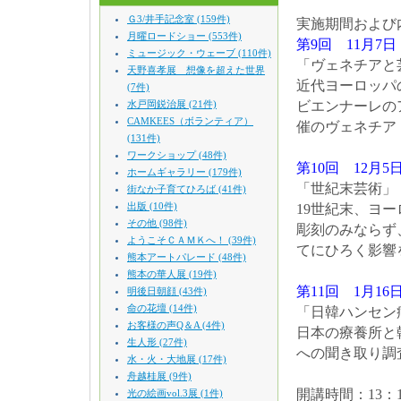
Ｇ3/井手記念室 (159件)
実施期間および
月曜ロードショー (553件)
第9回 11月7
ミュージック・ウェーブ (110件)
「ヴェネチアと
天野喜孝展 想像を超えた世界
近代ヨーロッパ
(7件)
水戸岡鋭治展 (21件)
ビエンナーレの
CAMKEES（ボランティア）
催のヴェネチア
(131件)
ワークショップ (48件)
第10回 12月5
ホームギャラリー (179件)
「世紀末芸術」
街なか子育てひろば (41件)
出版 (10件)
19世紀末、ヨ
その他 (98件)
彫刻のみならず
ようこそＣＡＭＫへ！ (39件)
てにひろく影響
熊本アートパレード (48件)
熊本の華人展 (19件)
第11回 1月16
明後日朝顔 (43件)
命の花壇 (14件)
「日韓ハンセン
お客様の声Q＆A (4件)
日本の療養所と
生人形 (27件)
への聞き取り調
水・火・大地展 (17件)
舟越桂展 (9件)
開講時間：13：
光の絵画vol.3展 (1件)