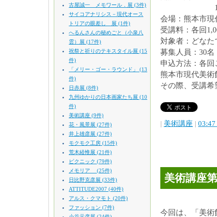
古屋誠一 メモワール．展 (3件)
13：30～1
サイコアナリシス－現代オース
会場：熊本市現
トリアの眼差し 展 (1件)
受講料：各回1,
へるんさんの秘めごと（小泉八
対象者：どなた
雲）展 (17件)
祝祭と祈りのテキスタイル展 (15
募集人員：30
件)
申込方法：各回
「メリー・ゴー・ラウンド」 (13
熊本市現代美術館
件)
その際、受講希
日赤展 (8件)
九州ゆかりの日本画家たち展 (10
件)
美術講座 (9件)
|
美術講座
|
03:47
花・風景展 (27件)
井上雄彦展 (27件)
モクモク工房 (15件)
荒木経惟展 (21件)
ピクニック (79件)
メモリア (25件)
美術講座第
日比野克彦展 (33件)
ATTITUDE2007 (40件)
アルス・クマモト (20件)
ファッション (7件)
今回は、「美術
小谷元彦展 (24件)