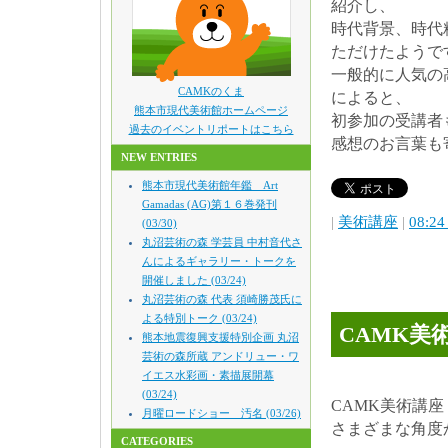
紹介し、
時代背景、時代
ただけたようで
一般的に人気の
CAMKのくま
によると、
熊本市現代美術館ホームページ
初参加の受講者
過去のイベントリポートはこちら
感想のお言葉も
NEW ENTRIES
熊本市現代美術館年鑑 Art
Gamadas (AG)第１６巻発刊
|
美術講座
|
08:24
(03/30)
丸沼芸術の森 学芸員 中村音代さ
んによるギャラリー・トークを
開催しました (03/24)
丸沼芸術の森 代表 須崎勝茂氏に
よる特別トーク (03/24)
CAMK美
熊本地震復興支援特別企画 丸沼
芸術の森所蔵 アンドリュー・ワ
イエス水彩画・素描展開幕
(03/24)
CAMK美術講座
月曜ロードショー 汚名 (03/26)
さまざまな角度
CATEGORIES