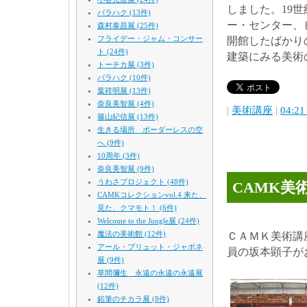
しました。19
バラハク (13件)
ー・センター、
森村泰昌展 (25件)
フライデー・ジャム・コンサー
開館したばかり
ト (24件)
建築にみる美術
トーチカ展 (3件)
バラハク (10件)
葉祥明展 (13件)
奈良美智展 (4件)
|
美術講座
|
04:21
篠山紀信展 (13件)
生きる場所 ボーダーレスの空
へ (9件)
10周年 (3件)
奈良美智展 (9件)
うわさプロジェクト (48件)
CAMK美
CAMKコレクションvol.4 来た、
見た、クマモト！ (6件)
Welcome to the Jungle展 (24件)
魔法の美術館 (12件)
ＣＡＭＫ美術講
アール・ブリュット・ジャポネ
員の坂本顕子が
展 (9件)
草間彌生 永遠の永遠の永遠展
(12件)
鉛筆のチカラ展 (8件)