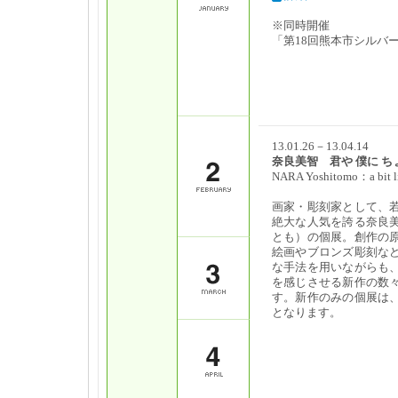
※同時開催
「第18回熊本市シルバ
13.01.26－13.04.14
奈良美智 君や 僕に 
NARA Yoshitomo：a bit li
画家・彫刻家として、
絶大な人気を誇る奈良
とも）の個展。創作の
絵画やブロンズ彫刻な
な手法を用いながらも
を感じさせる新作の数
す。新作のみの個展は
となります。