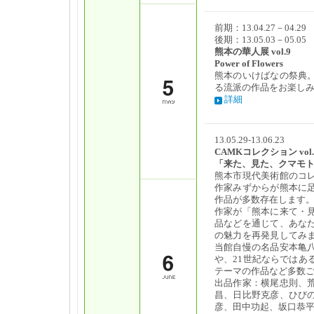
前期：13.04.27－04.29
後期：13.05.03－05.05
熊本の華人展 vol.9
Power of Flowers
熊本のいけばなの祭典
る流派の作品をお楽し
詳細
13.05.29-13.06.23
CAMKコレクション vol.
「来た、見た、クマモ
熊本市現代美術館のコ
作家みずからが熊本に
作品が多数存在します
作家が「熊本に来て・
品などを通じて、あな
の魅力を再発見してみ
当館自慢の名品安本亀
や、21世紀ならではあ
テーマの作品など多数
出品作家：横尾忠則、
昌、日比野克彦、ひび
彦、田中功起、坂口恭平