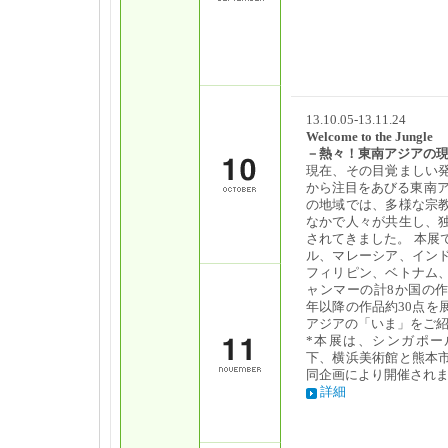
13.10.05-13.11.24
Welcome to the Jungle
－熱々！東南アジアの
現在、その目覚ましい
から注目をあびる東南ア
の地域では、多様な宗
なかで人々が共生し、
されてきました。 本展
ル、マレーシア、イン
フィリピン、ベトナム
ャンマーの計8か国の作
年以降の作品約30点を
アジアの「いま」をご
*本展は、シンガポー
下、横浜美術館と熊本
同企画により開催され
詳細