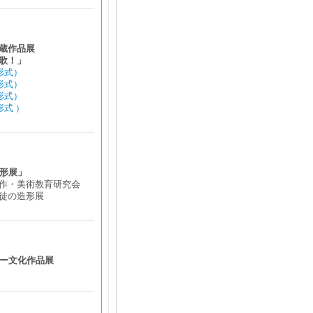
蔵作品展
歌！」
形式）
形式）
形式）
形式 ）
造形展」
作・美術教育研究会
徒の造形展
バー文化作品展