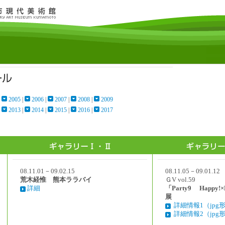
|
2005
|
2006
|
2007
|
2008
|
2009
|
2013
|
2014
|
2015
|
2016
|
2017
08.11.01－09.02.15
08.11.05－09.01.12
荒木経惟 熊本ララバイ
ＧV vol.59
詳細
「Party9 Happy!×H
展
詳細情報1（jpg
詳細情報2（jpg