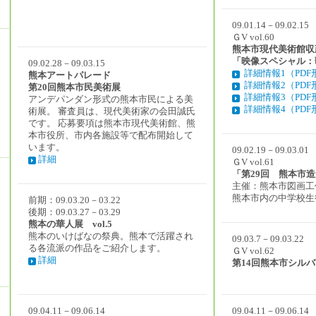
09.01.14－09.02.15
ＧV vol.60
熊本市現代美術館収
「映像スペシャル：
09.02.28－09.03.15
詳細情報1（PDF
熊本アートパレード
詳細情報2（PDF
第20回熊本市民美術展
詳細情報3（PDF
アンデパンダン形式の熊本市民による美
詳細情報4（PDF
術展。 審査員は、現代美術家の会田誠氏
です。 応募要項は熊本市現代美術館、熊
本市役所、市内各施設等で配布開始して
います。
09.02.19－09.03.01
詳細
ＧV vol.61
「第29回 熊本市
主催：熊本市図画工
熊本市内の中学校生
前期：09.03.20－03.22
後期：09.03.27－03.29
熊本の華人展 vol.5
熊本のいけばなの祭典。熊本で活躍され
09.03.7－09.03.22
る各流派の作品をご紹介します。
ＧV vol.62
詳細
第14回熊本市シル
09.04.11－09.06.14
09.04.11－09.06.14