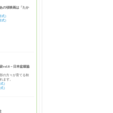
あの頃映画は「たか
形式）
形式）
vol.6－日本盆栽協
部の方々が育てる秋
されます。
形式）
形式）
念