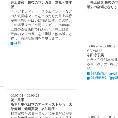
井上雄彦 最後のマンガ展 重版・熊本
「井上雄彦 最後のマ
版
版」の会場となりま
「バガボンド」、「スラムダンク」など
の人気長編マンガを生みだした井上雄彦
が美術館いっぱいに描き出す、この時、
この場限りの「空間マンガ」。2008年に
上野の森美術館で行われた「井上雄彦
最後のマンガ展」を「重版・熊本版」と
称し、特別な空間を再現します。
詳細
09.06.20－09.08.02
ＧV vol.63
今田淳子展
ミラノ在住熊本出身
る今田淳子の13年
展。
詳細情報1（jpg
詳細情報2（jpg
09.07.04－09.09.23
花・風景
モネと現代日本のアーティストたち：大
巻伸嗣、蜷川実花、名知聡子
19世紀後半のヨーロッパに革命的に登場
09.08.05－09.10.04