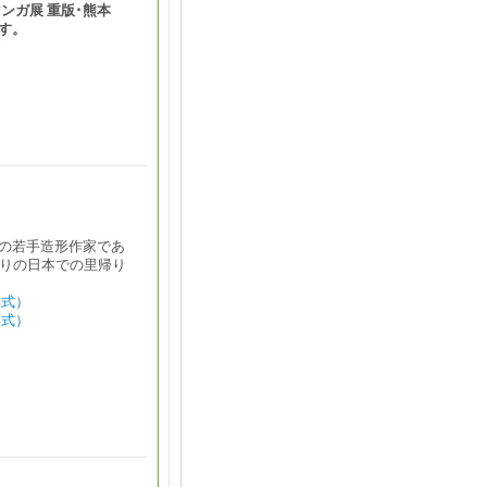
ンガ展 重版･熊本
す。
の若手造形作家であ
ぶりの日本での里帰り
形式）
形式）