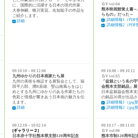
した印象派の代表クロード・モネを導入
ＧV vol.64
に、国際的に活躍する日本の現代作家、
熊本映画館覚え書～
大巻伸嗣、蜷川実花、名知聡子の作品を
らもの」だった～
ご紹介します。
詳細情報1（PDF
詳細
詳細情報2（PDF
09.10.10－09.12.06
09.10.08－09.10.12
九州ゆかりの日本画家たち展
ＧV vol.65
九州の美術を検証する展覧会として、福
「盆栽という名の宇宙
田平八郎、燻R辰雄、堅山南風らをはじ
会熊本支部銘品」展
めとする九州にゆかりのある作家たちの
日本盆栽協会熊本支
色彩と情感が響きあう日本画の魅力を伝
の銘品30席が出品
えます。
詳細情報1（jpg
詳細
詳細情報2（jpg
09.12.19－10.02.14
09.10.17－09.11.01
[ギャラリー２]
ＧV vol.66
日本赤十字社熊本県支部120周年記念
熊本市制120周年記