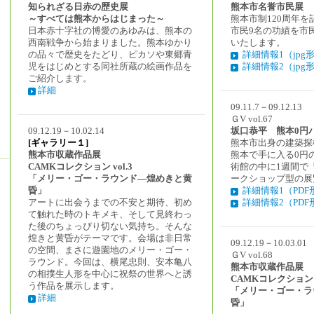
知られざる日赤の歴史展
熊本市名誉市民展
～すべては熊本からはじまった～
熊本市制120周年
日本赤十字社の博愛のあゆみは、熊本の
市民9名の功績を市
西南戦争から始まりました。熊本ゆかり
いたします。
の品々で歴史をたどり、ピカソや東郷青
詳細情報1（jpg
児をはじめとする同社所蔵の絵画作品を
詳細情報2（jpg
ご紹介します。
詳細
09.11.7－09.12.13
ＧV vol.67
09.12.19－10.02.14
坂口恭平 熊本0円
[ギャラリー１]
熊本市出身の建築探
熊本市収蔵作品展
熊本で手に入る0円
CAMKコレクション vol.3
術館の中に1週間で
「メリー・ゴー・ラウンド―煌めきと黄
ークショップ型の展
昏」
詳細情報1（PDF
アートに出会うまでの不安と期待、初め
詳細情報2（PDF
て触れた時のトキメキ、そして見終わっ
た後のちょっぴり切ない気持ち。そんな
煌きと黄昏がテーマです。会場は非日常
09.12.19－10.03.01
の空間、まさに遊園地のメリー・ゴー・
ＧV vol.68
ラウンド。今回は、横尾忠則、安本亀八
熊本市収蔵作品展
の相撲生人形を中心に祝祭の世界へと誘
CAMKコレクション v
う作品を展示します。
「メリー・ゴー・ラ
詳細
昏」