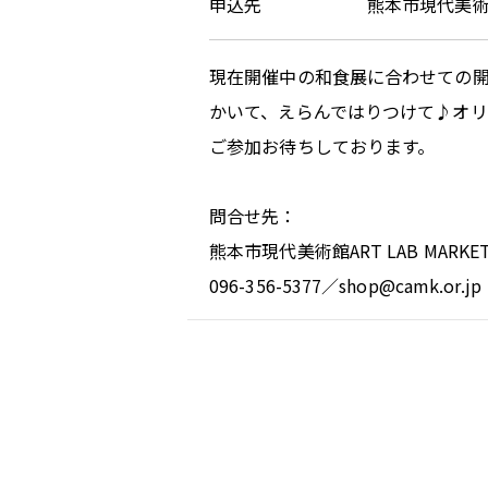
申込先 熊本市現代美術館 ART LAB
現在開催中の和食展に合わせての
かいて、えらんではりつけて♪オ
ご参加お待ちしております。
問合せ先：
熊本市現代美術館ART LAB MARKE
096-356-5377／shop@camk.or.jp