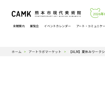
2026年
来館案内
展覧会
イベントカレンダー
アート・コミュニケ
開館時間・料金
カレンダーからイベントを見る
文化的処方
アートワーク
熊本市現代美術館について
アクセス・駐
展覧会関連イ
アートラボマ
収蔵作品
パンフレットP
ホーム
アートラボマーケット
【ALM】夏休みワーク
よくある質問
月曜ロードショー
アーティスト登録事業
天才の誕生
受賞歴
ミュージック
スタッフ紹介