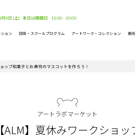
8月8日
(土)
本日は開館日
10:00 - 20:00
ーション
団体・スクールプログラム
アートワーク・コレクション
美
車場
ベント
ーケット
DF
フロアガイド
文化的処方のイベント
地域連携
坂口恭平パステル画
刊行物
ショップ
和菓子とお寿司のマスコットを作ろう！
・ウェーブ
その他のイベント
熊本市美術文化振興財団
アートラボマーケット
【ALM】夏休みワークショッ