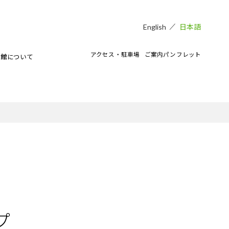
日本語
English
アクセス・駐車場
ご案内パンフレット
術館について
貸し会場
アートラボマーケットのイベント
CAMKEES（美術館ボランティア）
IPMについて
ご寄付のお願い
CAMKブログ
プ