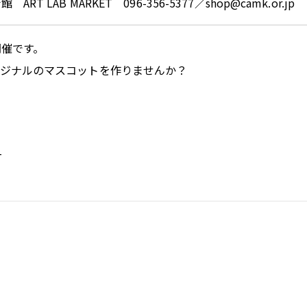
 MARKET 096-356-5377／shop@camk.or.jp
開催です。
リジナルのマスコットを作りませんか？
T