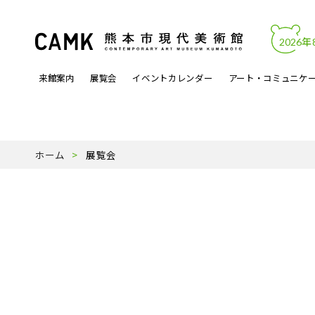
2026年
来館案内
展覧会
イベントカレンダー
アート・コミュニケ
開館時間・料金
カレンダーからイベントを見る
文化的処方
アートワーク
熊本市現代美術館について
アクセス・駐
展覧会関連イ
アートラボマ
収蔵作品
パンフレットP
ホーム
展覧会
よくある質問
月曜ロードショー
アーティスト登録事業
天才の誕生
受賞歴
ミュージック
スタッフ紹介