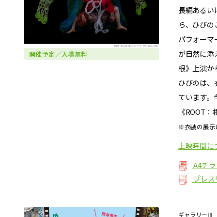
長編あるい
ら、ひびのこ
パフォーマ
が自然に添
開催予定
／入場無料
根》上演か
ひびのは、
ています。
《ROOT
※衣装の展示
上映時間に
A4チ
プレス
ギャラリーⅢ