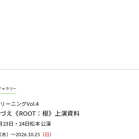
ギャラリー
リーニングVol.4
づえ《ROOT：根》上演資料
1月23日・24日松本公演
26（水）～
2026.10.25（
日
）