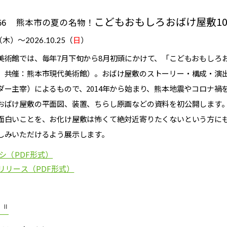
こどもおもしろおばけ屋敷1
66
熊本市の夏の名物！
27（木）～
2026.10.25（
日
）
美術館では、毎年7月下旬から8月初頭にかけて、「こどもおもしろ
、共催：熊本市現代美術館）。おばけ屋敷のストーリー・構成・演
ダー主宰）によるもので、2014年から始まり、熊本地震やコロナ禍
おばけ屋敷の平面図、装置、ちらし原画などの資料を初公開します
面白いことを、お化け屋敷は怖くて絶対近寄りたくないという方に
しみいただけるよう展示します。
ラシ（PDF形式）
リリース（PDF形式）
・Ⅱ