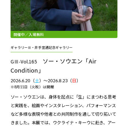
開催中
／入場無料
ギャラリーⅢ・井手宣通記念ギャラリー
ソー・ソウエン「Air
GⅢ-Vol.165
Condition」
2026.6.20（
土
）～
2026.8.23（
日
）
※8月11日（火祝）は開館
ソー・ソウエンは、身体を起点に「生」にまつわる思考
と実践を、絵画やインスタレーション、パフォーマンス
など多様な表現や他者との共同制作を通して切り拓いて
きました。本展では、ウクライナ・キーウに赴き、アー