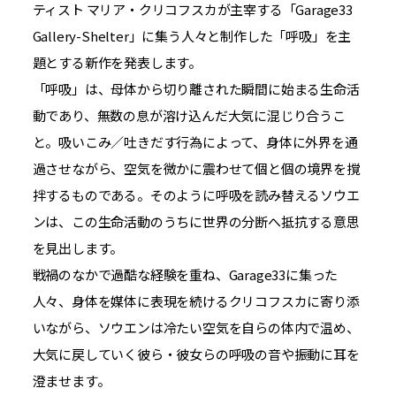
ティスト マリア・クリコフスカが主宰する「Garage33
Gallery-Shelter」に集う人々と制作した「呼吸」を主
題とする新作を発表します。
「呼吸」は、母体から切り離された瞬間に始まる生命活
動であり、無数の息が溶け込んだ大気に混じり合うこ
と。吸いこみ／吐きだす行為によって、身体に外界を通
過させながら、空気を微かに震わせて個と個の境界を撹
拌するものである。そのように呼吸を読み替えるソウエ
ンは、この生命活動のうちに世界の分断へ抵抗する意思
を見出します。
戦禍のなかで過酷な経験を重ね、Garage33に集った
人々、身体を媒体に表現を続けるクリコフスカに寄り添
いながら、ソウエンは冷たい空気を自らの体内で温め、
大気に戻していく彼ら・彼女らの呼吸の音や振動に耳を
澄ませます。