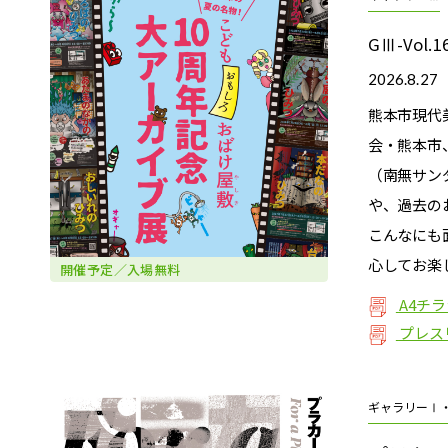
GⅢ-Vol.1
2026.8.
熊本市現代
会・熊本市
（南無サン
や、過去の
こんなにも
心してお楽
開催予定
／入場無料
A4チ
プレス
ギャラリーⅠ