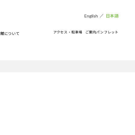
日本語
English
アクセス・駐車場
ご案内パンフレット
術館について
貸し会場
アートラボマーケットのイベント
CAMKEES（美術館ボランティア）
IPMについて
ご寄付のお願い
CAMKブログ