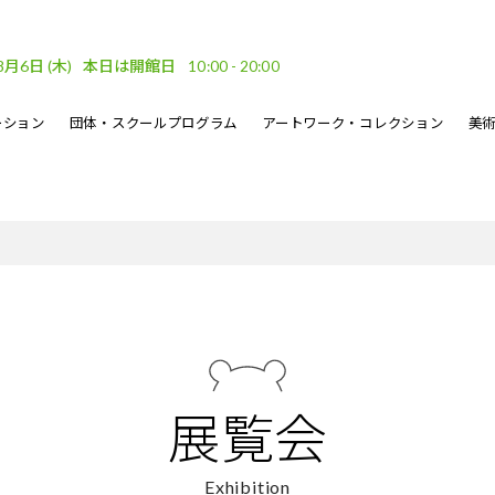
8月6日
(木)
本日は開館日
10:00 - 20:00
ーション
団体・スクールプログラム
アートワーク・コレクション
美
車場
ベント
ーケット
DF
フロアガイド
文化的処方のイベント
地域連携
坂口恭平パステル画
刊行物
・ウェーブ
その他のイベント
熊本市美術文化振興財団
展覧会
Exhibition