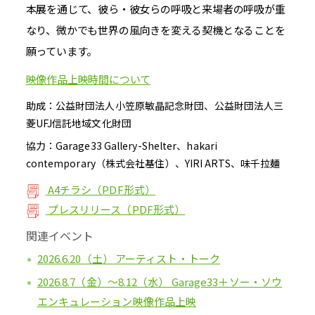
本展を通じて、彼ら・彼女らの呼吸と来場者の呼吸が重
なり、微かでも世界の風向きを変える契機となることを
願っています。
映像作品上映時間について
助成：公益財団法人小笠原敏晶記念財団、公益財団法人三
菱UFJ信託地域文化財団
協力：Garage33 Gallery-Shelter、hakari
contemporary（株式会社基住）、YIRI ARTS、味千拉麺
A4チラシ（PDF形式）
プレスリリース（PDF形式）
関連イベント
2026.6.20（土） アーティスト・トーク
2026.8.7（金）〜8.12（水） Garage33＋ソー・ソウ
エンキュレーション映像作品上映