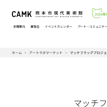
2026年
来館案内
展覧会
イベントカレンダー
アート・コミュニケ
開館時間・料金
カレンダーからイベントを見る
文化的処方
アートワーク
熊本市現代美術館について
アクセス・駐
展覧会関連イ
アートラボマ
収蔵作品
パンフレットP
ホーム
アートラボマーケット
マッチフラッグプロジェク
よくある質問
月曜ロードショー
アーティスト登録事業
天才の誕生
受賞歴
ミュージック
スタッフ紹介
マッチフ