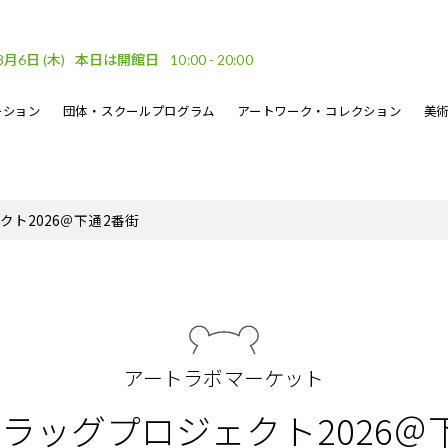
8月6日
(木)
本日は開館日
10:00 - 20:00
ーション
団体・スクールプログラム
アートワーク・コレクション
美
車場
ベント
ーケット
DF
フロアガイド
文化的処方のイベント
地域連携
坂口恭平パステル画
刊行物
ト2026＠下通2番街
・ウェーブ
その他のイベント
熊本市美術文化振興財団
アートラボマーケット
ラッグプロジェクト2026＠