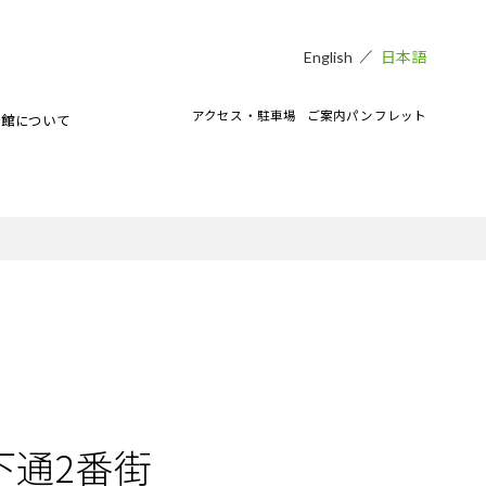
日本語
English
アクセス・駐車場
ご案内パンフレット
術館について
貸し会場
アートラボマーケットのイベント
CAMKEES（美術館ボランティア）
IPMについて
ご寄付のお願い
CAMKブログ
下通2番街