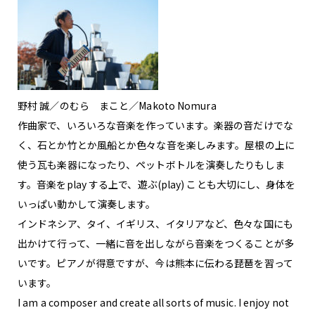
野村 誠／のむら まこと／Makoto Nomura
作曲家で、いろいろな音楽を作っています。楽器の音だけでな
く、石とか竹とか風船とか色々な音を楽しみます。屋根の上に
使う瓦も楽器になったり、ペットボトルを演奏したりもしま
す。音楽をplay する上で、遊ぶ(play) ことも大切にし、身体を
いっぱい動かして演奏します。
インドネシア、タイ、イギリス、イタリアなど、色々な国にも
出かけて行って、一緒に音を出しながら音楽をつくることが多
いです。ピアノが得意ですが、今は熊本に伝わる琵琶を習って
います。
I am a composer and create all sorts of music. I enjoy not