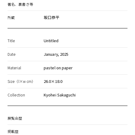
署名、裏書き等
坂口恭平
所蔵
Untitled
Title
January, 2025
Date
pastel on paper
Material
26.0×18.0
Size（l×w cm）
Kyohei Sakaguchi
Collection
展覧会歴
掲載歴