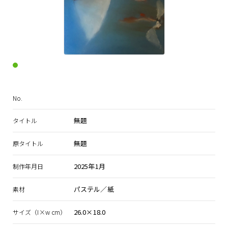
No.
無題
タイトル
無題
原タイトル
2025年1月
制作年月日
パステル／紙
素材
26.0×18.0
サイズ（I×w cm）