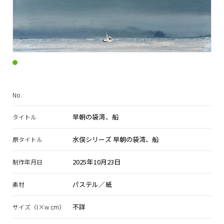
No.
早朝の袋湾、船
タイトル
水俣シリーズ 早朝の袋湾、船
原タイトル
2025年10月23日
制作年月日
パステル／紙
素材
不詳
サイズ（I×w cm）