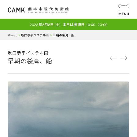
MENU
2026年8月8日
(土)
本日は開館日
10:00 - 20:00
ホーム
坂口恭平パステル画
早朝の袋湾、船
坂口恭平パステル画
早朝の袋湾、船