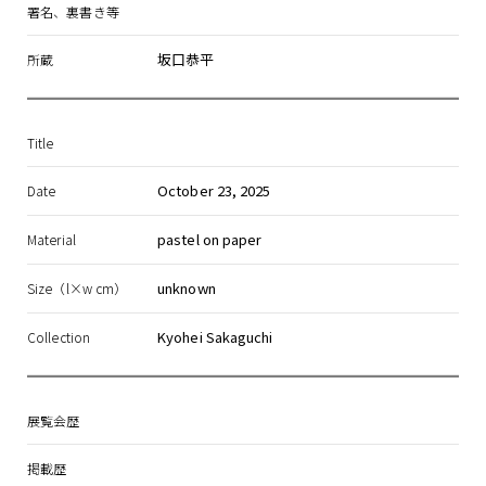
署名、裏書き等
坂口恭平
所蔵
Title
October 23, 2025
Date
pastel on paper
Material
unknown
Size（l×w cm）
Kyohei Sakaguchi
Collection
展覧会歴
掲載歴