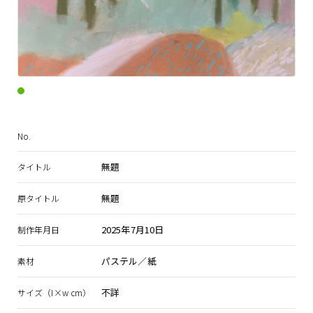
No.
無題
タイトル
無題
原タイトル
2025年7月10日
制作年月日
パステル／紙
素材
不詳
サイズ（I×w cm）