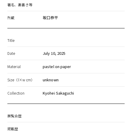
署名、裏書き等
坂口恭平
所蔵
Title
July 10, 2025
Date
pastel on paper
Material
unknown
Size（l×w cm）
Kyohei Sakaguchi
Collection
展覧会歴
掲載歴