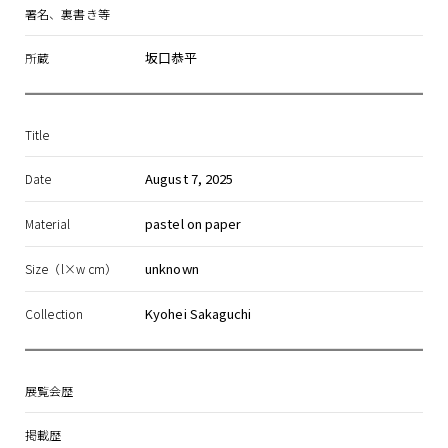
署名、裏書き等
坂口恭平
所蔵
Title
August 7, 2025
Date
pastel on paper
Material
unknown
Size（l×w cm）
Kyohei Sakaguchi
Collection
展覧会歴
掲載歴