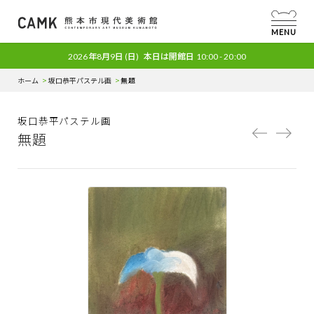
MENU
2026年8月9日
(日)
本日は開館日
10:00 - 20:00
ホーム
坂口恭平パステル画
無題
坂口恭平パステル画
無題