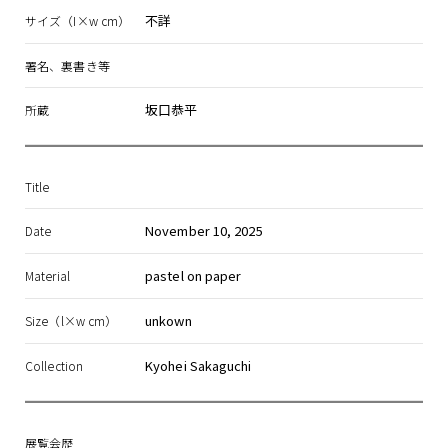
不詳
サイズ（I×w cm）
署名、裏書き等
坂口恭平
所蔵
Title
November 10, 2025
Date
pastel on paper
Material
unkown
Size（l×w cm）
Kyohei Sakaguchi
Collection
展覧会歴