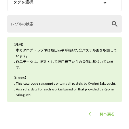
【凡例】
本カタログ・レゾネは坂口恭平が描いた全パステル画を収録して
います。
作品データは、原則として坂口恭平からの提供に基づいていま
す。
【Notes】
This catalogue raisonné contains all pastels by Kyohei Sakaguchi.
As a rule, data for each work is based on that provided by Kyohei
Sakaguchi.
一覧へ戻る