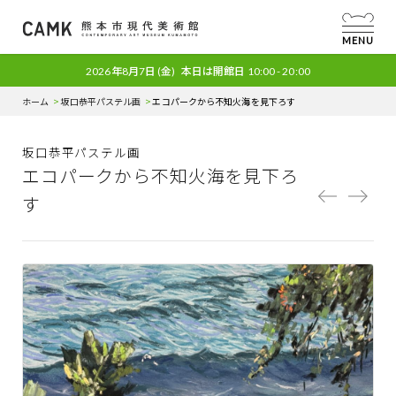
MENU
2026年8月7日
(金)
本日は開館日
10:00 - 20:00
ホーム
坂口恭平パステル画
エコパークから不知火海を見下ろす
坂口恭平パステル画
エコパークから不知火海を見下ろ
す