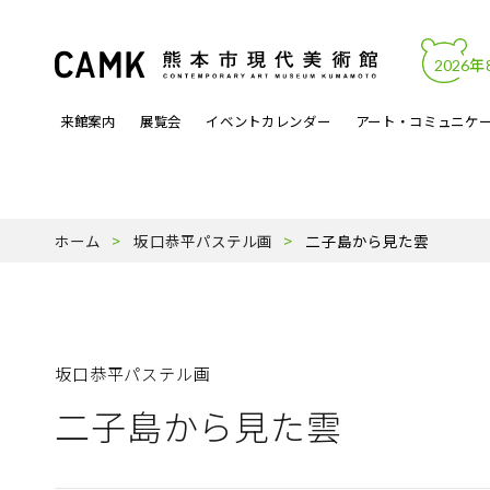
2026年
来館案内
展覧会
イベントカレンダー
アート・コミュニケ
開館時間・料金
カレンダーからイベントを見る
文化的処方
アートワーク
熊本市現代美術館について
アクセス・駐
展覧会関連イ
アートラボマ
収蔵作品
パンフレットP
ホーム
坂口恭平パステル画
二子島から見た雲
よくある質問
月曜ロードショー
アーティスト登録事業
天才の誕生
受賞歴
ミュージック
スタッフ紹介
坂口恭平パステル画
二子島から見た雲