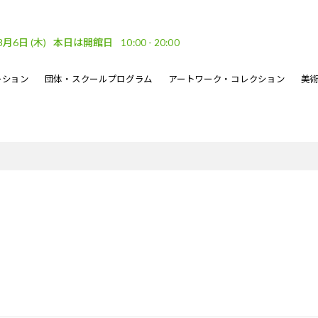
8月6日
(木)
本日は開館日
10:00 - 20:00
ーション
団体・スクールプログラム
アートワーク・コレクション
美
車場
ベント
ーケット
DF
フロアガイド
文化的処方のイベント
地域連携
坂口恭平パステル画
刊行物
・ウェーブ
その他のイベント
熊本市美術文化振興財団