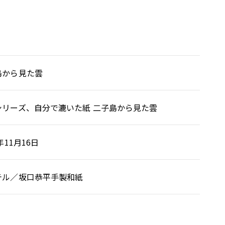
島から見た雲
シリーズ、自分で漉いた紙 二子島から見た雲
5年11月16日
テル／坂口恭平手製和紙