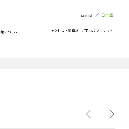
日本語
English
アクセス・駐車場
ご案内パンフレット
術館について
貸し会場
アートラボマーケットのイベント
CAMKEES（美術館ボランティア）
IPMについて
ご寄付のお願い
CAMKブログ