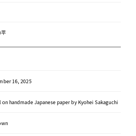
恭平
ber 16, 2025
l on handmade Japanese paper by Kyohei Sakaguchi
own