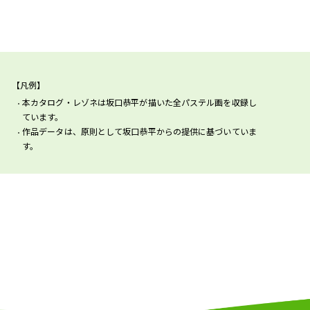
【凡例】
本カタログ・レゾネは坂口恭平が描いた全パステル画を収録し
ています。
作品データは、原則として坂口恭平からの提供に基づいていま
す。