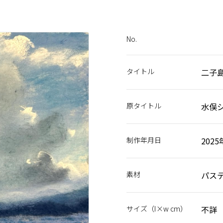
No.
タイトル
二子
原タイトル
水俣
制作年月日
202
素材
パス
サイズ（I×w cm）
不詳