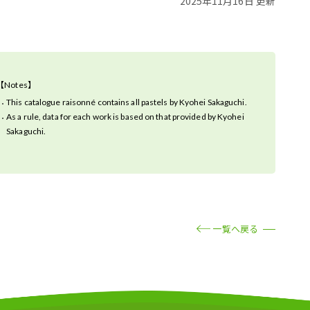
2025年11月16日 更新
【Notes】
This catalogue raisonné contains all pastels by Kyohei Sakaguchi.
As a rule, data for each work is based on that provided by Kyohei
Sakaguchi.
一覧へ戻る