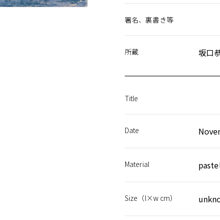
署名、裏書き等
所蔵
坂口
Title
Date
Novem
Material
paste
Size（l×w cm）
unkn