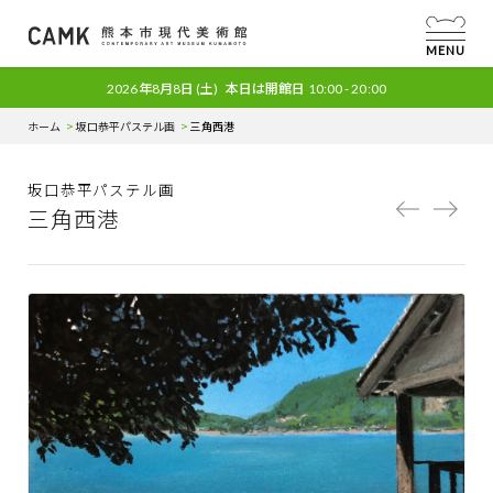
MENU
2026年8月8日
(土)
本日は開館日
10:00 - 20:00
ホーム
坂口恭平パステル画
三角西港
坂口恭平パステル画
三角西港