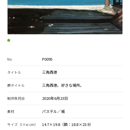
P0095
No.
三角西港
タイトル
三角西港。好きな場所。
原タイトル
2020年6月23日
制作年月日
パステル／紙
素材
14.7×19.8（額：18.8×23.9）
サイズ（I×w cm）