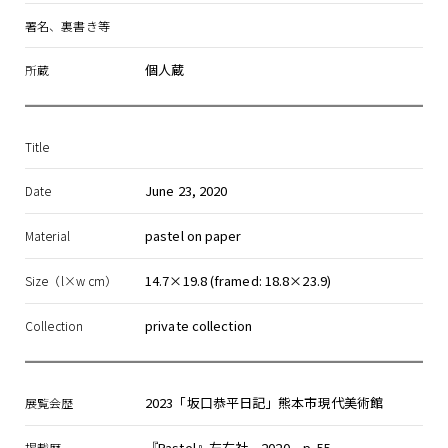
署名、裏書き等
個人蔵
所蔵
Title
June 23, 2020
Date
pastel on paper
Material
14.7×19.8 (framed: 18.8×23.9)
Size（l×w cm）
private collection
Collection
2023「坂口恭平日記」熊本市現代美術館
展覧会歴
『Pastel』左右社、2020、p. 55
掲載歴