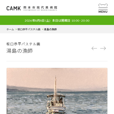
MENU
2026年8月8日
(土)
本日は開館日
10:00 - 20:00
ホーム
坂口恭平パステル画
湯島の漁師
坂口恭平パステル画
湯島の漁師