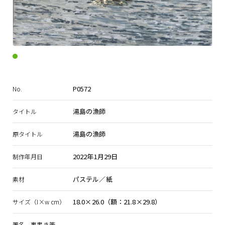
P0572
No.
湯島の漁師
タイトル
湯島の漁師
原タイトル
2022年1月29日
制作年月日
パステル／紙
素材
18.0×26.0（額：21.8×29.8）
サイズ（I×w cm）
署名、裏書き等