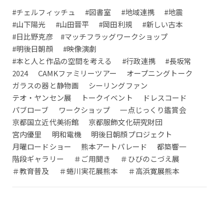
#チェルフィッチュ
#図書室
#地域連携
#地震
#山下陽光
#山田晋平
#岡田利規
#新しい古本
#日比野克彦 #マッチフラッグワークショップ
#明後日朝顔
#映像演劇
#本と人と作品の空間を考える
#行政連携
#長坂常
2024
CAMKファミリーツアー
オープニングトーク
ガラスの器と静物画
シーリングファン
テオ・ヤンセン展
トークイベント
ドレスコード
パブローブ
ワークショップ
一点じっくり鑑賞会
京都国立近代美術館
京都服飾文化研究財団
宮内優里
明和電機
明後日朝顔プロジェクト
月曜ロードショー
熊本アートパレード
都築響一
階段ギャラリー
＃ご用聞き
＃ひびのこづえ展
＃教育普及
＃蜷川実花展熊本
＃高浜寛展熊本