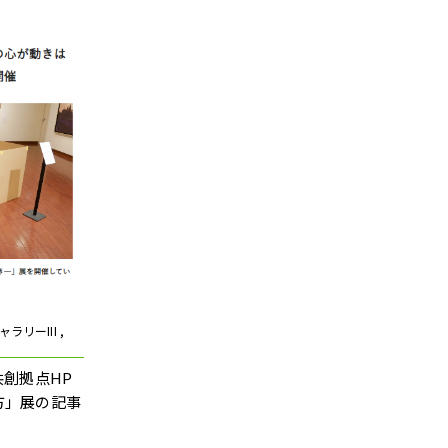
ラリーIII ,
共創拠点HP
方」展の記事