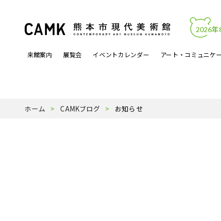
2026年
来館案内
展覧会
イベントカレンダー
アート・コミュニケ
開館時間・料金
カレンダーからイベントを見る
文化的処方
アートワーク
熊本市現代美術館について
アクセス・駐
展覧会関連イ
アートラボマ
収蔵作品
パンフレットP
ホーム
CAMKブログ
お知らせ
よくある質問
月曜ロードショー
アーティスト登録事業
天才の誕生
受賞歴
ミュージック
スタッフ紹介