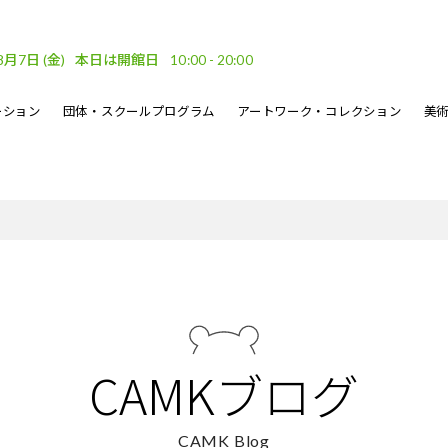
8月7日
(金)
本日は開館日
10:00 - 20:00
ーション
団体・スクールプログラム
アートワーク・コレクション
美
車場
ベント
ーケット
DF
フロアガイド
文化的処方のイベント
地域連携
坂口恭平パステル画
刊行物
・ウェーブ
その他のイベント
熊本市美術文化振興財団
CAMKブログ
CAMK Blog