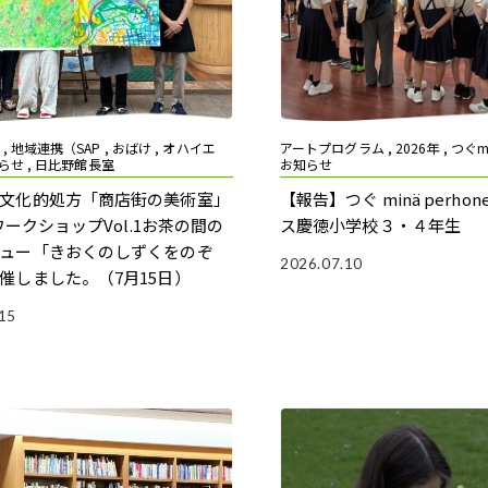
, 地域連携（SAP , おばけ , オハイエ
アートプログラム , 2026年 , つぐminä
知らせ , 日比野館長室
お知らせ
文化的処方「商店街の美術室」
【報告】つぐ minä perho
ワークショップVol.1お茶の間の
ス
慶徳小学校３・４年生
ュー「きおくのしずくをのぞ
2026.07.10
催しました。（7月15日）
15