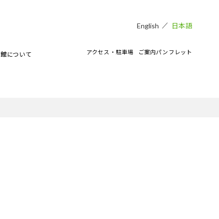
日本語
English
アクセス・駐車場
ご案内パンフレット
術館について
貸し会場
アートラボマーケットのイベント
CAMKEES（美術館ボランティア）
IPMについて
ご寄付のお願い
CAMKブログ