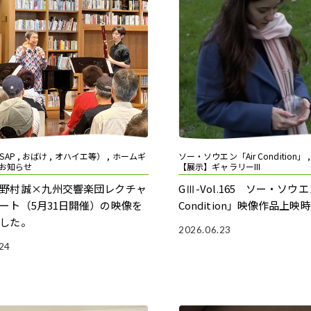
AP , おばけ , オハイエ等） , ホームギ
ソー・ソウエン「Air Condition」 
 お知らせ
【展示】ギャラリーIII
野村誠×九州交響楽団レクチャ
GⅢ-Vol.165 ソー・ソウエ
ート（5月31日開催）の映像を
Condition」
映像作品上映時
した。
2026.06.23
24