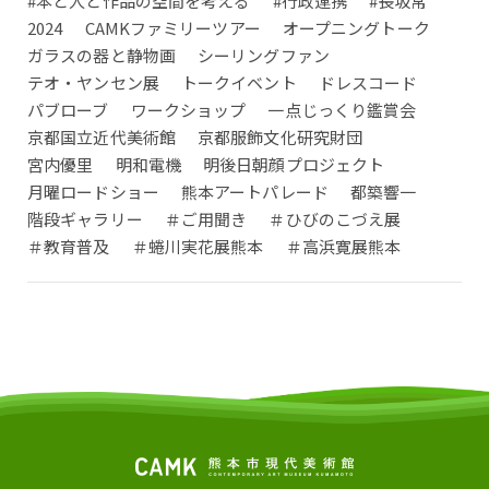
#本と人と作品の空間を考える
#行政連携
#長坂常
2024
CAMKファミリーツアー
オープニングトーク
ガラスの器と静物画
シーリングファン
テオ・ヤンセン展
トークイベント
ドレスコード
パブローブ
ワークショップ
一点じっくり鑑賞会
京都国立近代美術館
京都服飾文化研究財団
宮内優里
明和電機
明後日朝顔プロジェクト
月曜ロードショー
熊本アートパレード
都築響一
階段ギャラリー
＃ご用聞き
＃ひびのこづえ展
＃教育普及
＃蜷川実花展熊本
＃高浜寛展熊本