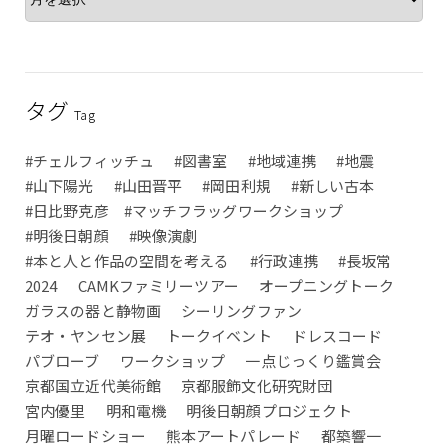
タグ
Tag
#チェルフィッチュ
#図書室
#地域連携
#地震
#山下陽光
#山田晋平
#岡田利規
#新しい古本
#日比野克彦 #マッチフラッグワークショップ
#明後日朝顔
#映像演劇
#本と人と作品の空間を考える
#行政連携
#長坂常
2024
CAMKファミリーツアー
オープニングトーク
ガラスの器と静物画
シーリングファン
テオ・ヤンセン展
トークイベント
ドレスコード
パブローブ
ワークショップ
一点じっくり鑑賞会
京都国立近代美術館
京都服飾文化研究財団
宮内優里
明和電機
明後日朝顔プロジェクト
月曜ロードショー
熊本アートパレード
都築響一