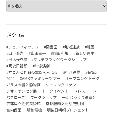
タグ
Tag
#チェルフィッチュ
#図書室
#地域連携
#地震
#山下陽光
#山田晋平
#岡田利規
#新しい古本
#日比野克彦 #マッチフラッグワークショップ
#明後日朝顔
#映像演劇
#本と人と作品の空間を考える
#行政連携
#長坂常
2024
CAMKファミリーツアー
オープニングトーク
ガラスの器と静物画
シーリングファン
テオ・ヤンセン展
トークイベント
ドレスコード
パブローブ
ワークショップ
一点じっくり鑑賞会
京都国立近代美術館
京都服飾文化研究財団
宮内優里
明和電機
明後日朝顔プロジェクト