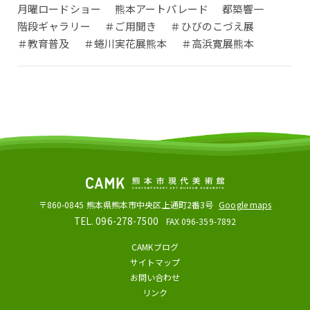
月曜ロードショー
熊本アートパレード
都築響一
階段ギャラリー
＃ご用聞き
＃ひびのこづえ展
＃教育普及
＃蜷川実花展熊本
＃高浜寛展熊本
〒860-0845
熊本県熊本市中央区上通町2番3号
Google maps
TEL. 096-278-7500
FAX 096-359-7892
CAMKブログ
サイトマップ
お問い合わせ
リンク