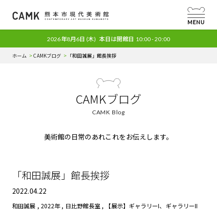
MENU
2026年8月6日
(木)
本日は開館日
10:00 - 20:00
ホーム
CAMKブログ
「和田誠展」館長挨拶
CAMKブログ
CAMK Blog
美術館の日常のあれこれをお伝えします。
「和田誠展」館長挨拶
2022.04.22
和田誠展
,
2022年
,
日比野館長室
,
【展示】ギャラリーI、ギャラリーII