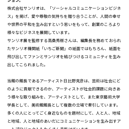
株式会社サンリオは、「ソーシャルコミュニケーションビジネ
ス」を掲げ、愛や尊敬の気持ちを贈り合うことが、人間の幸せ
や世界の平和を生み出すという思いをもって、創業のころより
様々なビジネスを展開しています。
サンリオ展を監修する高桑秀樹さんは、編集長を務めておられ
たサンリオ機関紙「いちご新聞」の紙面ではもちろん、紙面を
飛び出してファンとサンリオを結びつけるコミュニティを生み
出してこられました。
当館の館長であるアーティスト日比野克彦は、芸術は社会にど
のように貢献できるのか、アーティストが社会的課題に向きあ
う様々な取り組みを、アーティストとして、また東京藝術大学
学長として、美術館館長として複数の立場で牽引しています。
多くの人にとってごく身近なものを題材にして、人と人、地域
と地域、人と地域のあいだにコミュニケーションを生み出すア
ートプロジェクトもたくさん手掛けています。