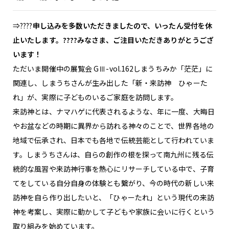
⇒????
申し込みを多数いただきましたので、いったん受付を休
止いたします。????みなさま、ご注目いただきありがとうござ
います！
ただいま開催中の展覧会 GⅢ-vol.162しまうちみか「茫茫」に
関連し、しまうちさんが生み出した「新・来訪神 ひゃーた
れ」が、実際に子どものいるご家庭を訪問します。
来訪神とは、ナマハゲに代表されるような、年に一度、大晦日
やお盆などの時期に異界から訪れる神々のことで、世界各地の
地域で伝承され、日本でも各地で伝統芸能として行われていま
す。しまうちさんは、自らの創作の根を探って南九州に残る伝
統的な風習や来訪神行事を熱心にリサーチしている中で、子育
てをしている自分自身の体験とも繋がり、今の時代の新しい来
訪神を自ら作り出したいと、「ひゃーたれ」という現代の来訪
神を考案し、実際に動かして子どもや家族に会いに行くという
取り組みを始めています。