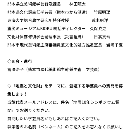
熊本県立美術館学芸普及課長 林田龍太
熊本県文化課主任学芸員（熊本市から派遣） 竹原明理
東海大学総合農学研究所特任教授 荒木朋洋
震災ミュージアムKIOKU 統括ディレクター 久保尭之
文化財保存修復学会副理事長（災害担当） 日髙真吾
熊本市現代美術館主席審議員兼文化的処方推進室長 岩崎千夏
◇司会・進行
冨澤治子（熊本市現代美術館主幹兼主査 学芸員）
◇「地震と文化財」をテーマに、登壇する学芸員への質問を募
集します！
当館代表メールアドレスに、件名「地震10年シンポジウム質
問」でお送りください。
質問したい学芸員名がもしあればご記入ください。
執筆者のお名前（ペンネーム）のご記入をお忘れなくお願いし