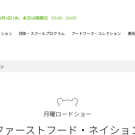
8月6日
(木)
本日は開館日
10:00 - 20:00
ーション
団体・スクールプログラム
アートワーク・コレクション
美
車場
ベント
ーケット
DF
フロアガイド
文化的処方のイベント
地域連携
坂口恭平パステル画
刊行物
ン
・ウェーブ
その他のイベント
熊本市美術文化振興財団
月曜ロードショー
ファーストフード・ネイショ