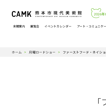
2026年
来館案内
展覧会
イベントカレンダー
アート・コミュニケ
開館時間・料金
カレンダーからイベントを見る
文化的処方
アートワーク
熊本市現代美術館について
アクセス・駐
展覧会関連イ
アートラボマ
収蔵作品
パンフレットP
ホーム
月曜ロードショー
ファーストフード・ネイショ
よくある質問
月曜ロードショー
アーティスト登録事業
天才の誕生
受賞歴
ミュージック
スタッフ紹介
「