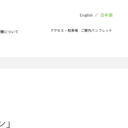
日本語
English
アクセス・駐車場
ご案内パンフレット
術館について
貸し会場
アートラボマーケットのイベント
CAMKEES（美術館ボランティア）
IPMについて
ご寄付のお願い
CAMKブログ
ン」