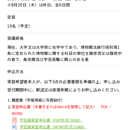
※8月20日（木）は休日、全6日間
定員
10名（予定）
受講資格
現在、大学又は大学院に在学中であり、博物館法施行規則第1
条に定められた博物館に関する科目の単位を履修済又は履修中
の者で、美術館及び学芸員職に関心のある者
申込方法
実習希望者本人が、以下3点の必要書類を準備の上、申し込み
受付期間中に、郵送又は直接来館によりお申し込みください。
履歴書（市販用紙に写真貼付）
実習申込書（手書きまたはWordを使用して記入） PDF／
WORD
学芸員実習申込書（PDF形式/91KB）
学芸員実習申込書（WORD形式/32KB）