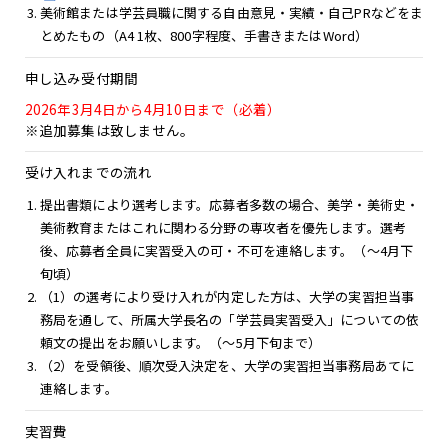
美術館または学芸員職に関する自由意見・実績・自己PRなどをま
とめたもの（A4 1枚、800字程度、手書きまたはWord）
申し込み受付期間
2026年3月4日から4月10日まで（必着）
※追加募集は致しません。
受け入れまでの流れ
提出書類により選考します。応募者多数の場合、美学・美術史・
美術教育またはこれに関わる分野の専攻者を優先します。選考
後、応募者全員に実習受入の可・不可を連絡します。（～4月下
旬頃）
（1）の選考により受け入れが内定した方は、大学の実習担当事
務局を通して、所属大学長名の「学芸員実習受入」についての依
頼文の提出をお願いします。（～5月下旬まで）
（2）を受領後、順次受入決定を、大学の実習担当事務局あてに
連絡します。
実習費