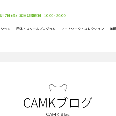
8月7日
(金)
本日は開館日
10:00 - 20:00
ーション
団体・スクールプログラム
アートワーク・コレクション
美
車場
ベント
ーケット
DF
フロアガイド
文化的処方のイベント
地域連携
坂口恭平パステル画
刊行物
・ウェーブ
その他のイベント
熊本市美術文化振興財団
CAMKブログ
CAMK Blog