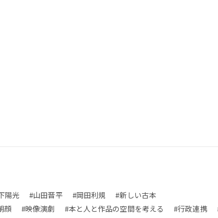
下陽光
#山田晋平
#岡田利規
#新しい古本
朝顔
#映像演劇
#本と人と作品の空間を考える
#行政連携