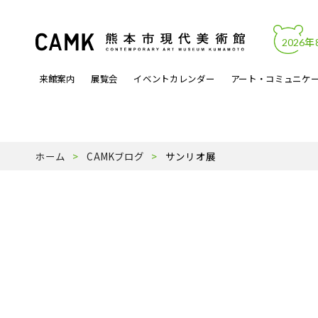
2026年
来館案内
展覧会
イベントカレンダー
アート・コミュニケ
開館時間・料金
カレンダーからイベントを見る
文化的処方
アートワーク
熊本市現代美術館について
アクセス・駐
展覧会関連イ
アートラボマ
収蔵作品
パンフレットP
ホーム
CAMKブログ
サンリオ展
よくある質問
月曜ロードショー
アーティスト登録事業
天才の誕生
受賞歴
ミュージック
スタッフ紹介