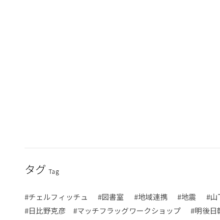
タグ
Tag
#チェルフィッチュ
#図書室
#地域連携
#地震
#山
#日比野克彦 #マッチフラッグワークショップ
#明後日