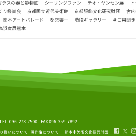
ガラスの器と静物画
シーリングファン
テオ・ヤンセン展
ト
くり鑑賞会
京都国立近代美術館
京都服飾文化研究財団
宮内
熊本アートパレード
都築響一
階段ギャラリー
＃ご用聞き
高浜寛展熊本
TEL. 096-278-7500
FAX 096-359-7892
り扱いについて
著作権について
熊本市美術文化振興財団