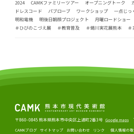
2024
CAMKファミリーツアー
オープニングトーク
ドレスコード
パブローブ
ワークショップ
一点じっ
明和電機
明後日朝顔プロジェクト
月曜ロードショー
＃ひびのこづえ展
＃教育普及
＃蜷川実花展熊本
＃
〒860-0845
熊本県熊本市中央区上通町2番3号
Google maps
CAMKブログ
サイトマップ
お問い合わせ
リンク
個人情報の取