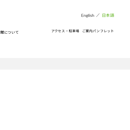
日本語
English
アクセス・駐車場
ご案内パンフレット
術館について
貸し会場
アートラボマーケットのイベント
CAMKEES（美術館ボランティア）
IPMについて
ご寄付のお願い
CAMKブログ