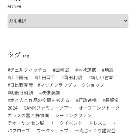
Archive
タグ
Tag
#チェルフィッチュ
#図書室
#地域連携
#地震
#山下陽光
#山田晋平
#岡田利規
#新しい古本
#日比野克彦 #マッチフラッグワークショップ
#明後日朝顔
#映像演劇
#本と人と作品の空間を考える
#行政連携
#長坂常
2024
CAMKファミリーツアー
オープニングトーク
ガラスの器と静物画
シーリングファン
テオ・ヤンセン展
トークイベント
ドレスコード
パブローブ
ワークショップ
一点じっくり鑑賞会