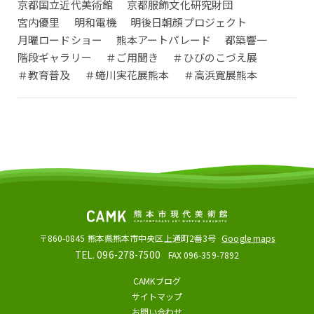
京都国立近代美術館
京都服飾文化研究財団
宮内優里
明和電機
明後日朝顔プロジェクト
月曜ロードショー
熊本アートパレード
都築響一
階段ギャラリー
＃ご用聞き
＃ひびのこづえ展
＃教育普及
＃蜷川実花展熊本
＃高浜寛展熊本
〒860-0845
熊本県熊本市中央区上通町2番3号
Google maps
TEL. 096-278-7500
FAX 096-359-7892
CAMKブログ
サイトマップ
お問い合わせ