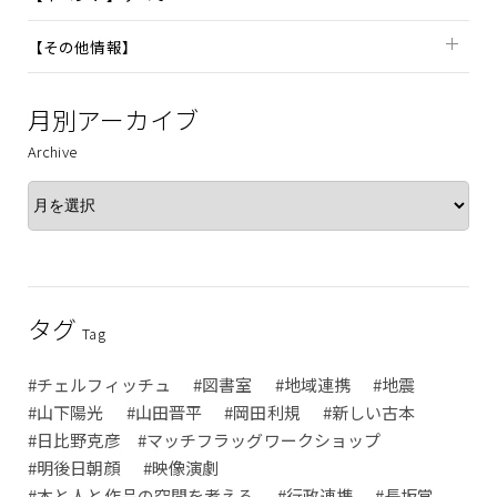
【その他情報】
月別アーカイブ
Archive
タグ
Tag
#チェルフィッチュ
#図書室
#地域連携
#地震
#山下陽光
#山田晋平
#岡田利規
#新しい古本
#日比野克彦 #マッチフラッグワークショップ
#明後日朝顔
#映像演劇
#本と人と作品の空間を考える
#行政連携
#長坂常