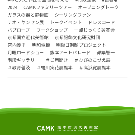
2024
CAMKファミリーツアー
オープニングトーク
ガラスの器と静物画
シーリングファン
テオ・ヤンセン展
トークイベント
ドレスコード
パブローブ
ワークショップ
一点じっくり鑑賞会
京都国立近代美術館
京都服飾文化研究財団
宮内優里
明和電機
明後日朝顔プロジェクト
月曜ロードショー
熊本アートパレード
都築響一
階段ギャラリー
＃ご用聞き
＃ひびのこづえ展
＃教育普及
＃蜷川実花展熊本
＃高浜寛展熊本