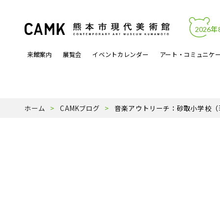
2026年
来館案内
展覧会
イベントカレンダー
アート・コミュニケ
開館時間・料金
カレンダーからイベントを見る
文化的処方
アートワーク
熊本市現代美術館について
アクセス・駐
展覧会関連イ
アートラボマ
収蔵作品
パンフレットP
ホーム
CAMKブログ
音楽アウトリーチ：砂取小学校（
よくある質問
月曜ロードショー
アーティスト登録事業
天才の誕生
受賞歴
ミュージック
スタッフ紹介