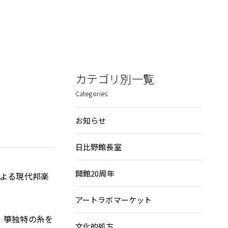
カテゴリ別一覧
Categories
お知らせ
日比野館長室
開館20周年
による現代邦楽
アートラボマーケット
、箏独特の糸を
文化的処方