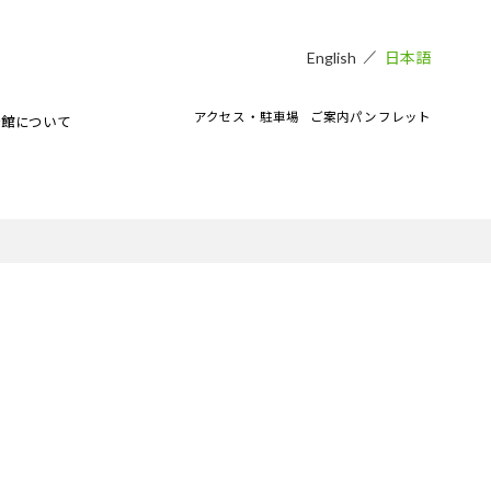
日本語
English
アクセス・駐車場
ご案内パンフレット
術館について
貸し会場
アートラボマーケットのイベント
CAMKEES（美術館ボランティア）
IPMについて
ご寄付のお願い
CAMKブログ