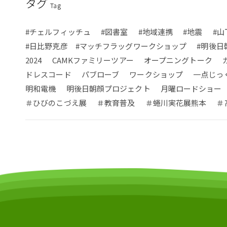
タグ
Tag
#チェルフィッチュ
#図書室
#地域連携
#地震
#山
#日比野克彦 #マッチフラッグワークショップ
#明後日
2024
CAMKファミリーツアー
オープニングトーク
ドレスコード
パブローブ
ワークショップ
一点じっ
明和電機
明後日朝顔プロジェクト
月曜ロードショー
＃ひびのこづえ展
＃教育普及
＃蜷川実花展熊本
＃