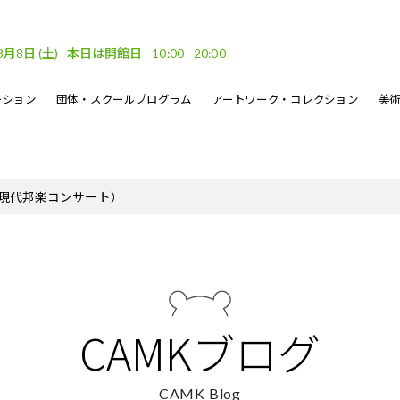
8月8日
(土)
本日は開館日
10:00 - 20:00
ーション
団体・スクールプログラム
アートワーク・コレクション
美
車場
ベント
ーケット
DF
フロアガイド
文化的処方のイベント
地域連携
坂口恭平パステル画
刊行物
現代邦楽コンサート）
・ウェーブ
その他のイベント
熊本市美術文化振興財団
CAMKブログ
CAMK Blog