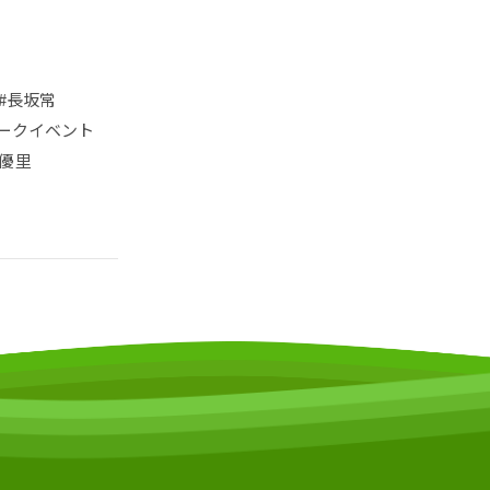
#長坂常
ークイベント
優里