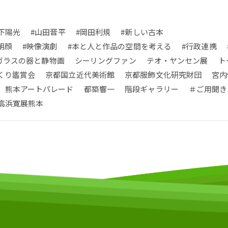
下陽光
#山田晋平
#岡田利規
#新しい古本
朝顔
#映像演劇
#本と人と作品の空間を考える
#行政連携
ガラスの器と静物画
シーリングファン
テオ・ヤンセン展
ト
くり鑑賞会
京都国立近代美術館
京都服飾文化研究財団
宮内
熊本アートパレード
都築響一
階段ギャラリー
＃ご用聞き
高浜寛展熊本