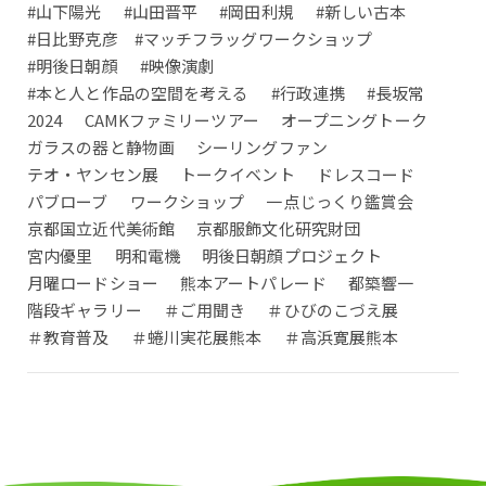
#山下陽光
#山田晋平
#岡田利規
#新しい古本
#日比野克彦 #マッチフラッグワークショップ
#明後日朝顔
#映像演劇
#本と人と作品の空間を考える
#行政連携
#長坂常
2024
CAMKファミリーツアー
オープニングトーク
ガラスの器と静物画
シーリングファン
テオ・ヤンセン展
トークイベント
ドレスコード
パブローブ
ワークショップ
一点じっくり鑑賞会
京都国立近代美術館
京都服飾文化研究財団
宮内優里
明和電機
明後日朝顔プロジェクト
月曜ロードショー
熊本アートパレード
都築響一
階段ギャラリー
＃ご用聞き
＃ひびのこづえ展
＃教育普及
＃蜷川実花展熊本
＃高浜寛展熊本