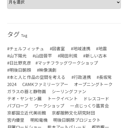
タグ
Tag
#チェルフィッチュ
#図書室
#地域連携
#地震
#山下陽光
#山田晋平
#岡田利規
#新しい古本
#日比野克彦 #マッチフラッグワークショップ
#明後日朝顔
#映像演劇
#本と人と作品の空間を考える
#行政連携
#長坂常
2024
CAMKファミリーツアー
オープニングトーク
ガラスの器と静物画
シーリングファン
テオ・ヤンセン展
トークイベント
ドレスコード
パブローブ
ワークショップ
一点じっくり鑑賞会
京都国立近代美術館
京都服飾文化研究財団
宮内優里
明和電機
明後日朝顔プロジェクト
月曜ロードショー
熊本アートパレード
都築響一