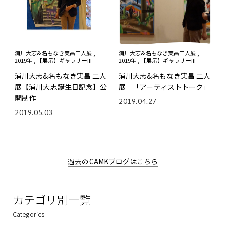
浦川大志&名もなき実昌二人展 ,
浦川大志&名もなき実昌二人展 ,
2019年 , 【展示】ギャラリーIII
2019年 , 【展示】ギャラリーIII
浦川大志&名もなき実昌 二人
浦川大志&名もなき実昌 二人
展【浦川大志誕生日記念】公
展 「アーティストトーク」
開制作
2019.04.27
2019.05.03
過去のCAMKブログはこちら
カテゴリ別一覧
Categories