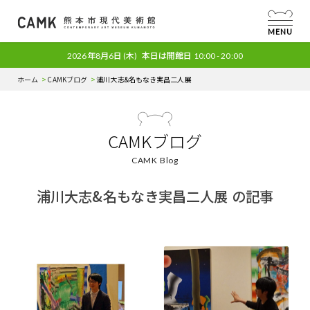
MENU
2026年8月6日
(木)
本日は開館日
10:00 - 20:00
ホーム
CAMKブログ
浦川大志&名もなき実昌二人展
CAMKブログ
CAMK Blog
浦川大志&名もなき実昌二人展 の記事