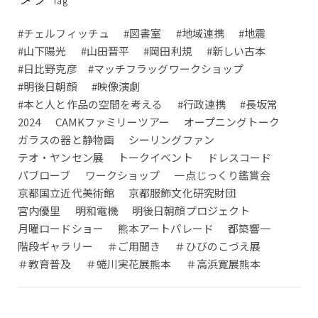
Tag
#チェルフィッチュ
#図書室
#地域連携
#地震
#山下陽光
#山田晋平
#岡田利規
#新しい古本
#日比野克彦 #マッチフラッグワークショップ
#明後日朝顔
#映像演劇
#本と人と作品の空間を考える
#行政連携
#長坂常
2024
CAMKファミリーツアー
オープニングトーク
ガラスの器と静物画
シーリングファン
テオ・ヤンセン展
トークイベント
ドレスコード
パブローブ
ワークショップ
一点じっくり鑑賞会
京都国立近代美術館
京都服飾文化研究財団
宮内優里
明和電機
明後日朝顔プロジェクト
月曜ロードショー
熊本アートパレード
都築響一
階段ギャラリー
＃ご用聞き
＃ひびのこづえ展
＃教育普及
＃蜷川実花展熊本
＃高浜寛展熊本