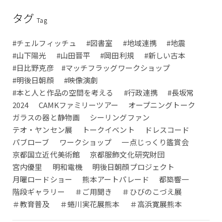
タグ
Tag
#チェルフィッチュ
#図書室
#地域連携
#地震
#山下陽光
#山田晋平
#岡田利規
#新しい古本
#日比野克彦 #マッチフラッグワークショップ
#明後日朝顔
#映像演劇
#本と人と作品の空間を考える
#行政連携
#長坂常
2024
CAMKファミリーツアー
オープニングトーク
ガラスの器と静物画
シーリングファン
テオ・ヤンセン展
トークイベント
ドレスコード
パブローブ
ワークショップ
一点じっくり鑑賞会
京都国立近代美術館
京都服飾文化研究財団
宮内優里
明和電機
明後日朝顔プロジェクト
月曜ロードショー
熊本アートパレード
都築響一
階段ギャラリー
＃ご用聞き
＃ひびのこづえ展
＃教育普及
＃蜷川実花展熊本
＃高浜寛展熊本