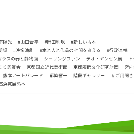
下陽光
#山田晋平
#岡田利規
#新しい古本
朝顔
#映像演劇
#本と人と作品の空間を考える
#行政連携
ガラスの器と静物画
シーリングファン
テオ・ヤンセン展
ト
くり鑑賞会
京都国立近代美術館
京都服飾文化研究財団
宮内
熊本アートパレード
都築響一
階段ギャラリー
＃ご用聞き
高浜寛展熊本