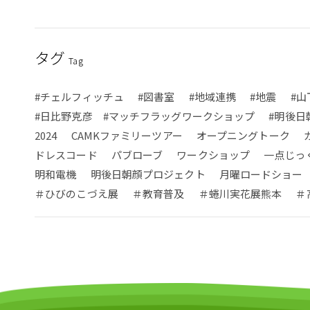
タグ
Tag
#チェルフィッチュ
#図書室
#地域連携
#地震
#山
#日比野克彦 #マッチフラッグワークショップ
#明後日
2024
CAMKファミリーツアー
オープニングトーク
ドレスコード
パブローブ
ワークショップ
一点じっ
明和電機
明後日朝顔プロジェクト
月曜ロードショー
＃ひびのこづえ展
＃教育普及
＃蜷川実花展熊本
＃