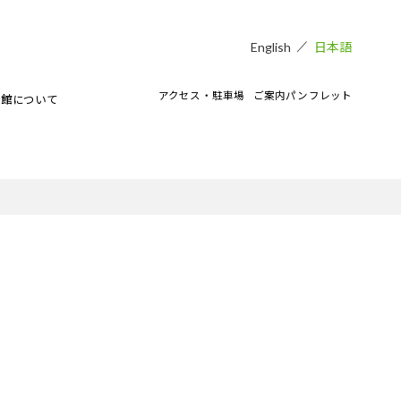
日本語
English
アクセス・駐車場
ご案内パンフレット
術館について
貸し会場
アートラボマーケットのイベント
CAMKEES（美術館ボランティア）
IPMについて
ご寄付のお願い
CAMKブログ