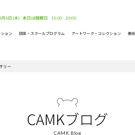
8月6日
(木)
本日は開館日
10:00 - 20:00
ーション
団体・スクールプログラム
アートワーク・コレクション
美
車場
ベント
ーケット
DF
フロアガイド
文化的処方のイベント
地域連携
坂口恭平パステル画
刊行物
サリー
・ウェーブ
その他のイベント
熊本市美術文化振興財団
CAMKブログ
CAMK Blog