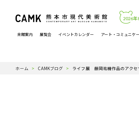
2026年
来館案内
展覧会
イベントカレンダー
アート・コミュニケ
開館時間・料金
カレンダーからイベントを見る
文化的処方
アートワーク
熊本市現代美術館について
アクセス・駐
展覧会関連イ
アートラボマ
収蔵作品
パンフレットP
ホーム
CAMKブログ
ライフ展 藤岡祐機作品のアクセ
よくある質問
月曜ロードショー
アーティスト登録事業
天才の誕生
受賞歴
ミュージック
スタッフ紹介