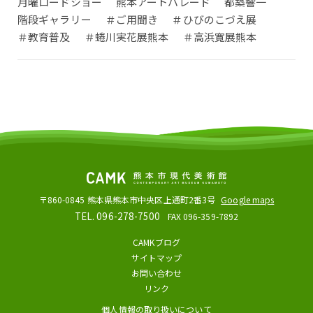
月曜ロードショー
熊本アートパレード
都築響一
階段ギャラリー
＃ご用聞き
＃ひびのこづえ展
＃教育普及
＃蜷川実花展熊本
＃高浜寛展熊本
〒860-0845
熊本県熊本市中央区上通町2番3号
Google maps
TEL. 096-278-7500
FAX 096-359-7892
CAMKブログ
サイトマップ
お問い合わせ
リンク
個人情報の取り扱いについて