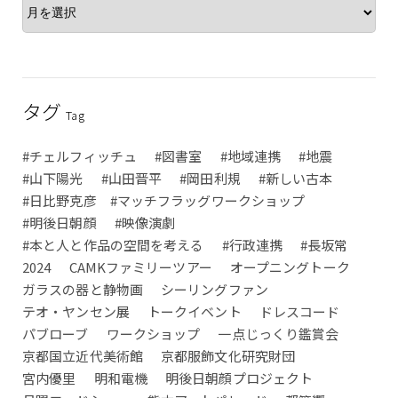
タグ
Tag
#チェルフィッチュ
#図書室
#地域連携
#地震
#山下陽光
#山田晋平
#岡田利規
#新しい古本
#日比野克彦 #マッチフラッグワークショップ
#明後日朝顔
#映像演劇
#本と人と作品の空間を考える
#行政連携
#長坂常
2024
CAMKファミリーツアー
オープニングトーク
ガラスの器と静物画
シーリングファン
テオ・ヤンセン展
トークイベント
ドレスコード
パブローブ
ワークショップ
一点じっくり鑑賞会
京都国立近代美術館
京都服飾文化研究財団
宮内優里
明和電機
明後日朝顔プロジェクト