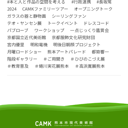
#本と人と作品の空間を考える
#行政連携
#長坂常
2024
CAMKファミリーツアー
オープニングトーク
ガラスの器と静物画
シーリングファン
テオ・ヤンセン展
トークイベント
ドレスコード
パブローブ
ワークショップ
一点じっくり鑑賞会
京都国立近代美術館
京都服飾文化研究財団
宮内優里
明和電機
明後日朝顔プロジェクト
月曜ロードショー
熊本アートパレード
都築響一
階段ギャラリー
＃ご用聞き
＃ひびのこづえ展
＃教育普及
＃蜷川実花展熊本
＃高浜寛展熊本