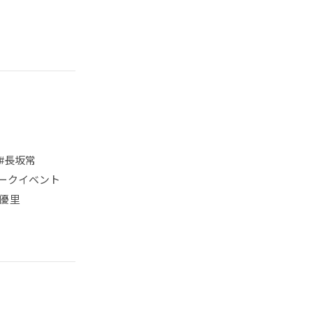
#長坂常
ークイベント
優里