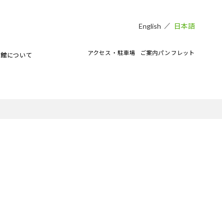
日本語
English
アクセス・駐車場
ご案内パンフレット
術館について
貸し会場
アートラボマーケットのイベント
CAMKEES（美術館ボランティア）
IPMについて
ご寄付のお願い
CAMKブログ