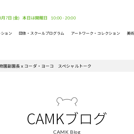
8月7日
(金)
本日は開館日
10:00 - 20:00
ーション
団体・スクールプログラム
アートワーク・コレクション
美
車場
ベント
ーケット
DF
フロアガイド
文化的処方のイベント
地域連携
坂口恭平パステル画
刊行物
物園副園長ｘコーダ・ヨーコ スペシャルトーク
・ウェーブ
その他のイベント
熊本市美術文化振興財団
CAMKブログ
CAMK Blog