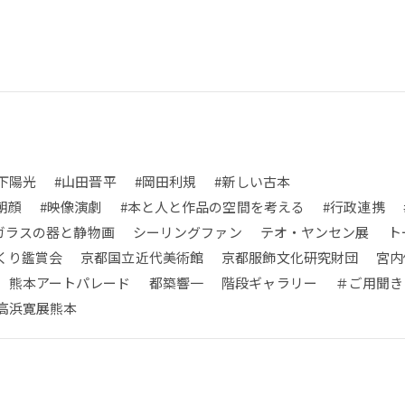
下陽光
#山田晋平
#岡田利規
#新しい古本
朝顔
#映像演劇
#本と人と作品の空間を考える
#行政連携
ガラスの器と静物画
シーリングファン
テオ・ヤンセン展
ト
くり鑑賞会
京都国立近代美術館
京都服飾文化研究財団
宮内
熊本アートパレード
都築響一
階段ギャラリー
＃ご用聞き
高浜寛展熊本