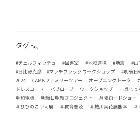
タグ
Tag
#チェルフィッチュ
#図書室
#地域連携
#地震
#山
#日比野克彦 #マッチフラッグワークショップ
#明後日
2024
CAMKファミリーツアー
オープニングトーク
ドレスコード
パブローブ
ワークショップ
一点じっ
明和電機
明後日朝顔プロジェクト
月曜ロードショー
＃ひびのこづえ展
＃教育普及
＃蜷川実花展熊本
＃