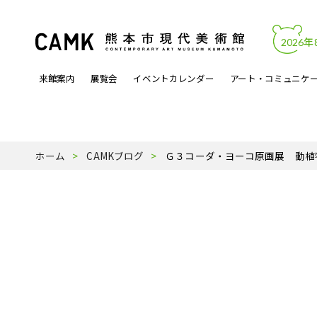
2026年
来館案内
展覧会
イベントカレンダー
アート・コミュニケ
開館時間・料金
カレンダーからイベントを見る
文化的処方
アートワーク
熊本市現代美術館について
アクセス・駐
展覧会関連イ
アートラボマ
収蔵作品
パンフレットP
ホーム
CAMKブログ
Ｇ３コーダ・ヨーコ原画展 動植
よくある質問
月曜ロードショー
アーティスト登録事業
天才の誕生
受賞歴
ミュージック
スタッフ紹介