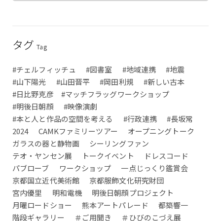
タグ
Tag
#チェルフィッチュ
#図書室
#地域連携
#地震
#山下陽光
#山田晋平
#岡田利規
#新しい古本
#日比野克彦 #マッチフラッグワークショップ
#明後日朝顔
#映像演劇
#本と人と作品の空間を考える
#行政連携
#長坂常
2024
CAMKファミリーツアー
オープニングトーク
ガラスの器と静物画
シーリングファン
テオ・ヤンセン展
トークイベント
ドレスコード
パブローブ
ワークショップ
一点じっくり鑑賞会
京都国立近代美術館
京都服飾文化研究財団
宮内優里
明和電機
明後日朝顔プロジェクト
月曜ロードショー
熊本アートパレード
都築響一
階段ギャラリー
＃ご用聞き
＃ひびのこづえ展