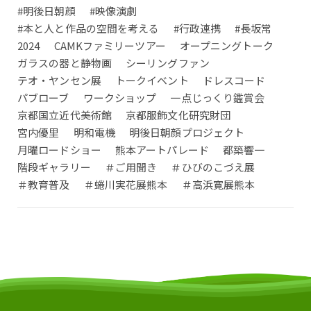
#明後日朝顔
#映像演劇
#本と人と作品の空間を考える
#行政連携
#長坂常
2024
CAMKファミリーツアー
オープニングトーク
ガラスの器と静物画
シーリングファン
テオ・ヤンセン展
トークイベント
ドレスコード
パブローブ
ワークショップ
一点じっくり鑑賞会
京都国立近代美術館
京都服飾文化研究財団
宮内優里
明和電機
明後日朝顔プロジェクト
月曜ロードショー
熊本アートパレード
都築響一
階段ギャラリー
＃ご用聞き
＃ひびのこづえ展
＃教育普及
＃蜷川実花展熊本
＃高浜寛展熊本