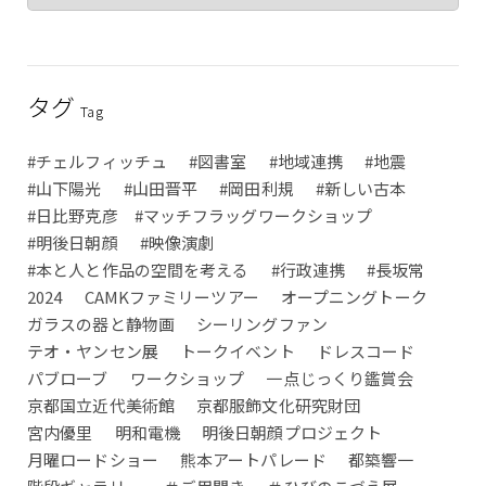
タグ
Tag
#チェルフィッチュ
#図書室
#地域連携
#地震
#山下陽光
#山田晋平
#岡田利規
#新しい古本
#日比野克彦 #マッチフラッグワークショップ
#明後日朝顔
#映像演劇
#本と人と作品の空間を考える
#行政連携
#長坂常
2024
CAMKファミリーツアー
オープニングトーク
ガラスの器と静物画
シーリングファン
テオ・ヤンセン展
トークイベント
ドレスコード
パブローブ
ワークショップ
一点じっくり鑑賞会
京都国立近代美術館
京都服飾文化研究財団
宮内優里
明和電機
明後日朝顔プロジェクト
月曜ロードショー
熊本アートパレード
都築響一