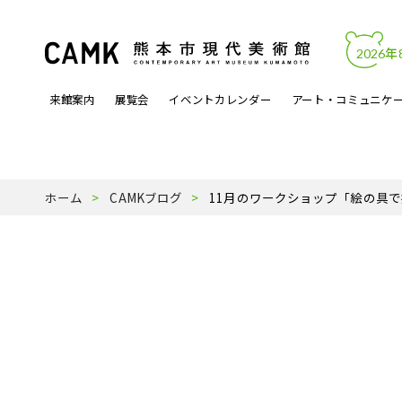
2026年
来館案内
展覧会
イベントカレンダー
アート・コミュニケ
開館時間・料金
カレンダーからイベントを見る
文化的処方
アートワーク
熊本市現代美術館について
アクセス・駐
展覧会関連イ
アートラボマ
収蔵作品
パンフレットP
ホーム
CAMKブログ
11月のワークショップ「絵の具
よくある質問
月曜ロードショー
アーティスト登録事業
天才の誕生
受賞歴
ミュージック
スタッフ紹介