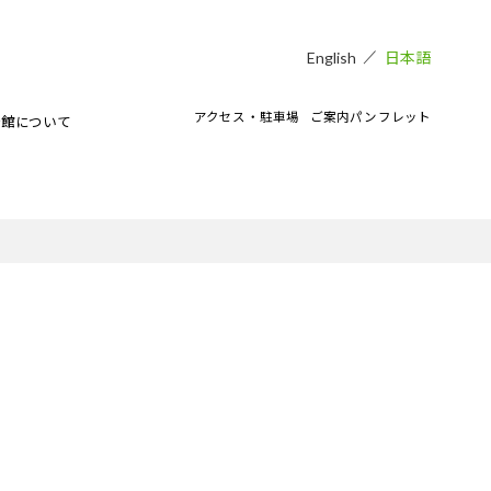
日本語
English
アクセス・駐車場
ご案内パンフレット
術館について
貸し会場
アートラボマーケットのイベント
CAMKEES（美術館ボランティア）
IPMについて
ご寄付のお願い
CAMKブログ