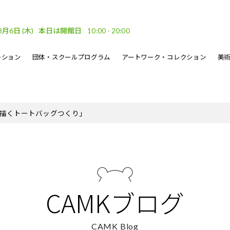
8月6日
(木)
本日は開館日
10:00 - 20:00
ーション
団体・スクールプログラム
アートワーク・コレクション
美
車場
ベント
ーケット
DF
フロアガイド
文化的処方のイベント
地域連携
坂口恭平パステル画
刊行物
で描くトートバッグつくり」
・ウェーブ
その他のイベント
熊本市美術文化振興財団
CAMKブログ
CAMK Blog